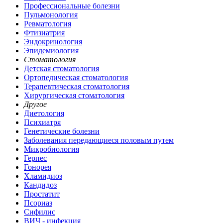
Профессиональные болезни
Пульмонология
Ревматология
Фтизиатрия
Эндокринология
Эпидемиология
Стоматология
Детская стоматология
Ортопедическая стоматология
Терапевтическая стоматология
Хирургическая стоматология
Другое
Диетология
Психиатря
Генетические болезни
Заболевания передающиеся половым путем
Микробиология
Герпес
Гонорея
Хламидиоз
Кандидоз
Простатит
Псориаз
Сифилис
ВИЧ - инфекция