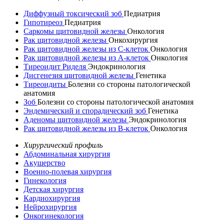
Диффузный токсический зоб
Педиатрия
Гипотиреоз
Педиатрия
Саркомы щитовидной железы
Онкология
Рак щитовидной железы
Онкохирургия
Рак щитовидной железы из С-клеток
Онкология
Рак щитовидной железы из А-клеток
Онкология
Тиреоидит Риделя
Эндокринология
Дисгенезия щитовидной железы
Генетика
Тиреоидиты
Болезни со стороны патологической
анатомия
Зоб
Болезни со стороны патологической анатомия
Эндемический и спорадический зоб
Генетика
Аденомы щитовидной железы
Эндокринология
Рак щитовидной железы из В-клеток
Онкология
Хирургический профиль
Абдоминальная хирургия
Акушерство
Военно-полевая хирургия
Гинекология
Детская хирургия
Кардиохирургия
Нейрохирургия
Онкогинекология