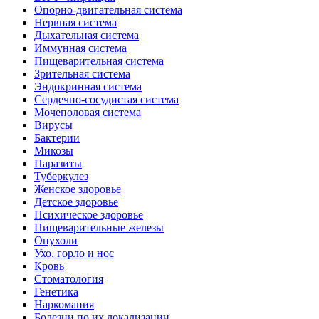
Опорно-двигательная система
Нервная система
Дыхательная система
Иммунная система
Пищеварительная система
Зрительная система
Эндокринная система
Сердечно-сосудистая система
Мочеполовая система
Вирусы
Бактерии
Микозы
Паразиты
Туберкулез
Женское здоровье
Детское здоровье
Психическое здоровье
Пищеварительные железы
Опухоли
Ухо, горло и нос
Кровь
Стоматология
Генетика
Наркомания
Болезни по их локализации