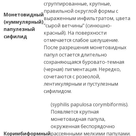
сгруппированные, крупные,
правильной округлой формы с
Монетовидный
выраженным инфильтратом, цвета
(нуммулярный)
"сырой ветчины" (синюшно-
папулезный
красный). На поверхности
сифилид
отмечается слабое шелушение.
После разрешения монетовидных
папул остается длительно
сохраняющаяся буровато-темная
(черная) пигментация. Нередко,
сочетаются с розеолой,
лентикулярным и пустулезным
сифилидом.
(syphilis papulosa corymbiformis).
Появляется крупная
монетовидная папула,
окруженная беспорядочно
Коримбиформный
рассеянными мелкими папулами.