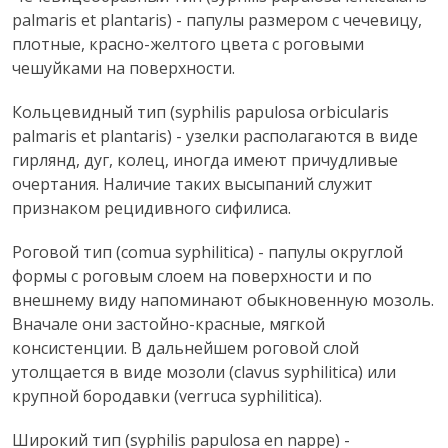
palmaris et plantaris) - папулы размером с чечевицу,
плотные, красно-желтого цвета с роговыми
чешуйками на поверхности.
Кольцевидный тип (syphilis papulosa orbicularis
palmaris et plantaris) - узелки располагаются в виде
гирлянд, дуг, колец, иногда имеют причудливые
очертания. Наличие таких высыпаний служит
признаком рецидивного сифилиса.
Роговой тип (comua syphilitica) - папулы округлой
формы с роговым слоем на поверхности и по
внешнему виду напоминают обыкновенную мозоль.
Вначале они застойно-красные, мягкой
консистенции. В дальнейшем роговой слой
утолщается в виде мозоли (clavus syphilitica) или
крупной бородавки (verruca syphilitica).
Широкий тип (syphilis papulosa en nappe) -