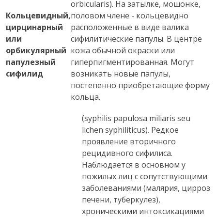
orbicularis). На затылке, мошонке,
Кольцевидный,
половом члене - кольцевидно
цирцинарный
расположенные в виде валика
или
сифилитические папулы. В центре
орбикулярный
кожа обычной окраски или
папулезный
гиперпигментированная. Могут
сифилид
возникать новые папулы,
постепенно приобретающие форму
кольца.
(syphilis papulosa miliaris seu
lichen syphiliticus). Редкое
проявление вторичного
рецидивного сифилиса.
Наблюдается в основном у
пожилых лиц с сопутствующими
заболеваниями (малярия, цирроз
печени, туберкулез),
хроническими интоксикациями