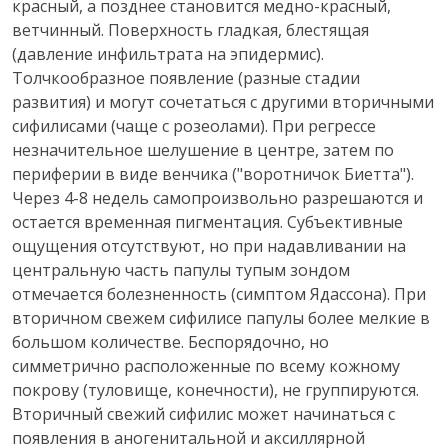
красный, а позднее становится медно-красный,
ветчинный. Поверхность гладкая, блестящая
(давление инфильтрата на эпидермис).
Толчкообразное появление (разные стадии
развития) и могут сочетаться с другими вторичными
сифилисами (чаще с розеолами). При регрессе
незначительное шелушение в центре, затем по
периферии в виде венчика ("воротничок Биетта").
Через 4-8 недель самопроизвольно разрешаются и
остается временная пигментация. Субъективные
ощущения отсутствуют, но при надавливании на
центральную часть папулы тупым зондом
отмечается болезненность (симптом Ядассона). При
вторичном свежем сифилисе папулы более мелкие в
большом количестве. Беспорядочно, но
симметрично расположенные по всему кожному
покрову (туловище, конечности), не группируются.
Вторичный свежий сифилис может начинаться с
появления в аногенитальной и аксиллярной