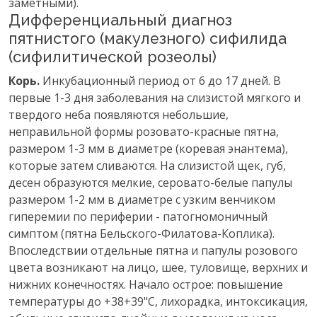
заметными).
Дифференциальный диагноз
пятнистого (макулезного) сифилида
(сифилитической розеолы)
Корь.
Инкубационный период от 6 до 17 дней. В
первые 1-3 дня заболевания на слизистой мягкого и
твердого неба появляются небольшие,
неправильной формы розовато-красные пятна,
размером 1-3 мм в диаметре (коревая энантема),
которые затем сливаются. На слизистой щек, губ,
десен образуются мелкие, серовато-белые папулы
размером 1-2 мм в диаметре с узким венчиком
гиперемии по периферии - патогномоничный
симптом (пятна Бельского-Филатова-Коплика).
Впоследствии отдельные пятна и папулы розового
цвета возникают на лицо, шее, туловище, верхних и
нижних конечностях. Начало острое: повышение
температуры до +38+39"С, лихорадка, интоксикация,