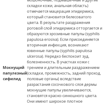
мошоночные, подмышечные и другие
складки кожи, анальная область)
отмечается мацерация эпидермиса,
который становится белесоватого
цвета. В результате раздражения
роговой слой эпидермиса отторгается и
образуются эрозивные папулы (syphilis
papulosa erosiva). Если присоединяется
вторичная инфекция, возникают
язвенные папулы (syphilis papulosa
ulcerosa). Нередко беспокоит зуд,
болезненность. В участках кожи с
Мокнущий
трением и длительным раздражением
папулезный
(складки, промежность, задний проход,
сифилид
половые органы) вследствие
разрастания сосочкового слоя дермы
мокнущие папулы увеличиваются,
становятся красно-синюшного цвета.
Они имеют широкое плотное