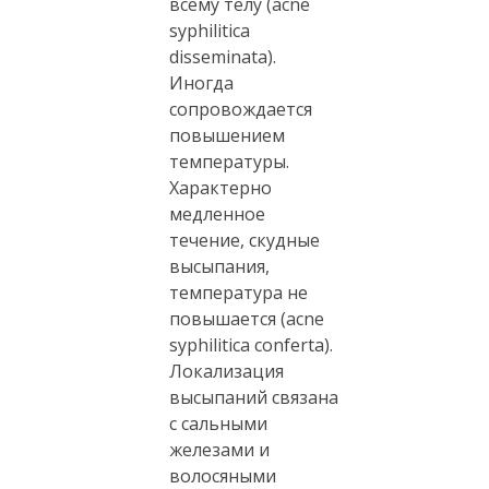
всему телу (acne
syphilitica
disseminata).
Иногда
сопровождается
повышением
температуры.
Характерно
медленное
течение, скудные
высыпания,
температура не
повышается (acne
syphilitica conferta).
Локализация
высыпаний связана
с сальными
железами и
волосяными