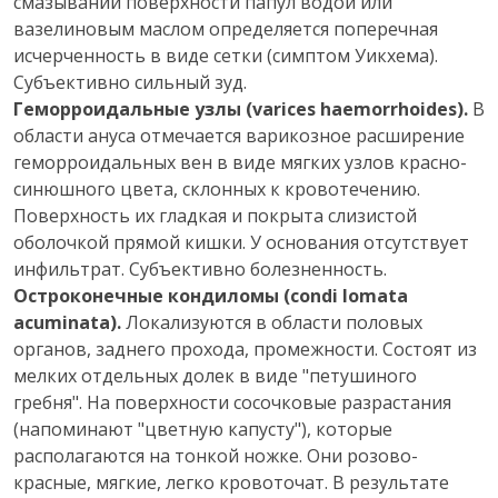
смазывании поверхности папул водой или
вазелиновым маслом определяется поперечная
исчерченность в виде сетки (симптом Уикхема).
Субъективно сильный зуд.
Геморроидальные узлы (varices haemorrhoides).
В
области ануса отмечается варикозное расширение
геморроидальных вен в виде мягких узлов красно-
синюшного цвета, склонных к кровотечению.
Поверхность их гладкая и покрыта слизистой
оболочкой прямой кишки. У основания отсутствует
инфильтрат. Субъективно болезненность.
Остроконечные кондиломы (condi lomata
acuminata).
Локализуются в области половых
органов, заднего прохода, промежности. Состоят из
мелких отдельных долек в виде "петушиного
гребня". На поверхности сосочковые разрастания
(напоминают "цветную капусту"), которые
располагаются на тонкой ножке. Они розово-
красные, мягкие, легко кровоточат. В результате