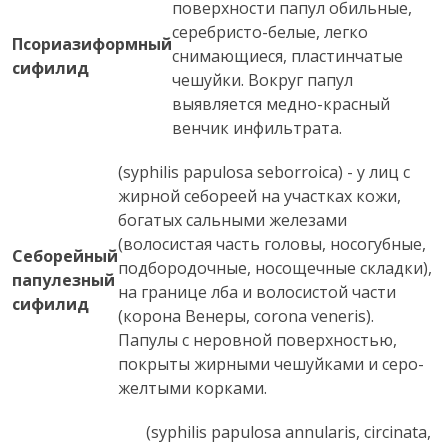
поверхности папул обильные,
серебристо-белые, легко
Псориазиформный
снимающиеся, пластинчатые
сифилид
чешуйки. Вокруг папул
выявляется медно-красный
венчик инфильтрата.
(syphilis papulosa seborroica) - у лиц с
жирной себореей на участках кожи,
богатых сальными железами
(волосистая часть головы, носогубные,
Себорейный
подбородочные, носощечные складки),
папулезный
на границе лба и волосистой части
сифилид
(корона Венеры, corona veneris).
Папулы с неровной поверхностью,
покрыты жирными чешуйками и серо-
желтыми корками.
(syphilis papulosa annularis, circinata,