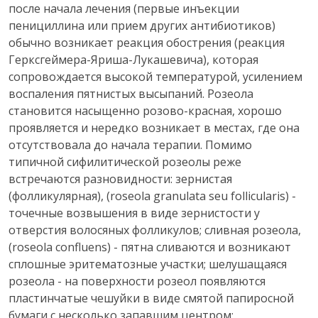
после начала лечения (первые инъекции
пенициллина или прием других антибиотиков)
обычно возникает реакция обострения (реакция
Герксгеймера-Яриша-Лукашевича), которая
сопровождается высокой температурой, усилением
воспаления пятнистых высыпаний. Розеола
становится насыщенно розово-красная, хорошо
проявляется и нередко возникает в местах, где она
отсутствовала до начала терапии. Помимо
типичной сифилитической розеолы реже
встречаются разновидности: зернистая
(фолликулярная), (roseola granulata seu follicularis) -
точечные возвышения в виде зернистости у
отверстия волосяных фолликулов; сливная розеола,
(roseola confluens) - пятна сливаются и возникают
сплошные эритематозные участки; шелушащаяся
розеола - на поверхности розеол появляются
пластинчатые чешуйки в виде смятой папиросной
бумаги с несколько запавшим центром;