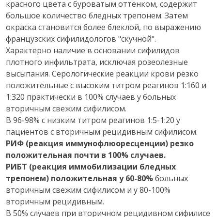
красного цвета с буроватым оттенком, содержит
большое количество бледных трепонем. Затем
окраска становится более блеклой, по выражению
французских сифилидологов "скучной".
Характерно наличие в основании сифилидов
плотного инфильтрата, исключая розеолезные
высыпания. Серологические реакции крови резко
положительные с высоким титром реагинов 1:160 и
1:320 практически в 100% случаев у больных
вторичным свежим сифилисом.
В 96-98% с низким титром реагинов 1:5-1:20 у
пациентов с вторичным рецидивным сифилисом.
РИФ (реакция иммунофлюоресценции) резко
положительная почти в 100% случаев.
РИБТ (реакция иммобилизации бледных
трепонем) положительная у 60-80%
больных
вторичным свежим сифилисом и у 80-100%
вторичным рецидивным.
В 50% случаев при вторичном рецидивном сифилисе