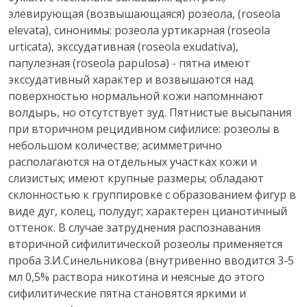
элевирующая (возвышающаяся) розеола, (roseola
elevata), синонимы: розеола уртикарная (roseola
urticata), экссудативная (roseola exudativa),
папулезная (roseola papulosa) - пятна имеют
экссудативный характер и возвышаются над
поверхностью нормальной кожи напомннают
волдырь, но отсутствует зуд. Пятнистые высыпания
при вторичном рецидивном сифилисе: розеолы в
небольшом количестве; асимметрично
располагаются на отдельных участках кожи и
слизистых; имеют крупные размеры; обладают
склонностью к группировке с образованием фигур в
виде дуг, колец, полудуг; характерен цианотичный
оттенок. В случае затруднения распознавания
вторичной сифилитической розеолы применяется
проба З.И.Синельникова (внутривенно вводится 3-5
мл 0,5% раствора никотина и неясные до этого
сифилитические пятна становятся яркими и