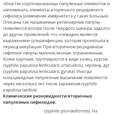
областях сгруппированных папулезных элементов и
напоминать элементы вторичного рецидивного
сифилиса (изменение иммунитета у таких больных).
Описаны так называемые регионарные папулы -
появляются вскоре после твердого шанкра, задолго
до других проявлений, что очевидно является
выражением суперинфекции, которая произошла в
период инкубации. При вторичном рецидивном
сифилисе папулы малочисленные, ограниченные,
более крупные, группируются в виде колец, кругов
(syphilis papulosa lenticularis orbicularis), гирлянд, дуг
(syphilis papulosa lenticularis gyrata). Иногда
кольцевидные папулезные высыпания появляются
через несколько лет после заражения (syphilis
papulosa tardiva).
Клинические разновидности вторичных
папулезных сифилидов:
(syphilis psoriasiformis). На