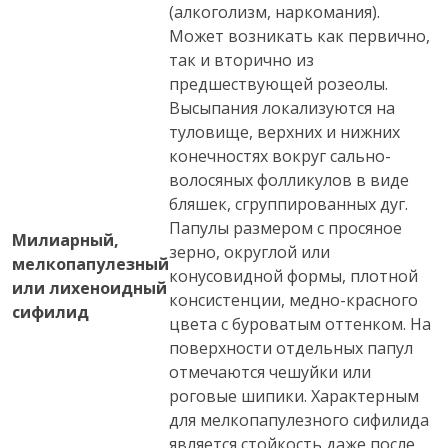
(алкоголизм, наркомания).
Может возникать как первично,
так и вторично из
предшествующей розеолы.
Высыпания локализуются на
туловище, верхних и нижних
конечностях вокруг сально-
волосяных фолликулов в виде
бляшек, сгруппированных дуг.
Папулы размером с просяное
Милиарный,
зерно, округлой или
мелкопапулезный
конусовидной формы, плотной
или лихеноидный
консистенции, медно-красного
сифилид
цвета с буроватым оттенком. На
поверхности отдельных папул
отмечаются чешуйки или
роговые шипики. Характерным
для мелкопапулезного сифилида
является стойкость даже после