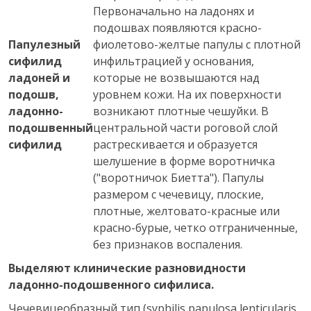
Первоначально на ладонях и
подошвах появляются красно-
Папулезный
фиолетово-желтые папулы с плотной
сифилид
инфильтрацией у основания,
ладоней и
которые не возвышаются над
подошв,
уровнем кожи. На их поверхности
ладонно-
возникают плотные чешуйки. В
подошвенный
центральной части роговой слой
сифилид
растрескивается и образуется
шелушение в форме воротничка
("воротничок Биетта"). Папулы
размером с чечевицу, плоские,
плотные, желтовато-красные или
красно-бурые, четко отграниченные,
без признаков воспаления.
Выделяют клинические разновидности
ладонно-подошвенного сифилиса.
Чечевицеобразный тип (syphilis papulosa lenticularis