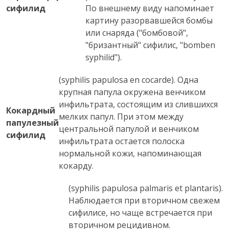
сифилид
По внешнему виду напоминает
картину разорвавшейся бомбы
или снаряда ("бомбовой",
"бризантный" сифилис, "bomben
syphilid").
(syphilis papulosa en cocarde). Одна
крупная папула окружена венчиком
инфильтрата, состоящим из слившихся
Кокардный
мелких папул. При этом между
папулезный
центральной папулой и венчиком
сифилид
инфильтрата остается полоска
нормальной кожи, напоминающая
кокарду.
(syphilis papulosa palmaris et plantaris).
Наблюдается при вторичном свежем
сифилисе, но чаще встречается при
вторичном рецидивном.