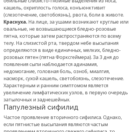
обильные слизисто-гнойные выделения из носа,
кашель, охриплость голоса, конъюнктивит
(слезотечение, светобоязнь), рвота, боли в животе.
Краснуха.
На лице, за ушами возникают круглые или
овальные, не возвышающиеся бледно-розовые
пятна, которые затем распространяются по всему
телу. На слизистой рта, твердом небе высыпания
определяются в виде единичных, мелких, бледно-
розовых пятен (пятна Форксгеймера). За 3 дня до
появления сыпи наблюдается адинамия,
недомогание, головная боль, озноб, миалгия,
насморк, сухой кашель, светобоязнь, слезотечение.
Характерным и ранним симптомом является
увеличение лимфатических узлов, в первую очередь
затылочных и заднешейных.
Папулезный сифилид
Частое проявление вторичного сифилиса. Однако,
если пятнистые высыпания являются частым
проявлением вторичного свежего сифилиса, то