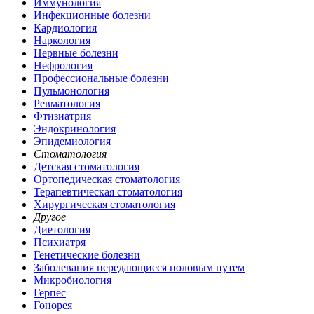
Иммунология
Инфекционные болезни
Кардиология
Наркология
Нервные болезни
Нефрология
Профессиональные болезни
Пульмонология
Ревматология
Фтизиатрия
Эндокринология
Эпидемиология
Стоматология
Детская стоматология
Ортопедическая стоматология
Терапевтическая стоматология
Хирургическая стоматология
Другое
Диетология
Психиатря
Генетические болезни
Заболевания передающиеся половым путем
Микробиология
Герпес
Гонорея