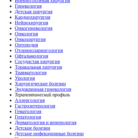
Военно-полевая хирургия
Гинекология
Детская хирургия
Кардиохирургия
Нейрохирургия
Онкогинекология
Онкология
Онкохирургия
Ортопедия
Оториноларингология
Офтальмология
Сосудистая хирургия
Торакальная хирургия
Травматология
Урология
Хирургические болезни
Эндокринная гинекология
Терапевтический профиль
Аллергология
Гастроэнтерология
Гематология
Гепатология
Дерматология и венерология
Детские болезни
Детские инфекционные болезни