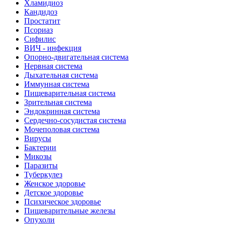
Хламидиоз
Кандидоз
Простатит
Псориаз
Сифилис
ВИЧ - инфекция
Опорно-двигательная система
Нервная система
Дыхательная система
Иммунная система
Пищеварительная система
Зрительная система
Эндокринная система
Сердечно-сосудистая система
Мочеполовая система
Вирусы
Бактерии
Микозы
Паразиты
Туберкулез
Женское здоровье
Детское здоровье
Психическое здоровье
Пищеварительные железы
Опухоли