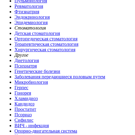
Пульмонология
Ревматология
Фтизиатрия
Эндокринология
Эпидемиология
Стоматология
Детская стоматология
Ортопедическая стоматология
Терапевтическая стоматология
Хирургическая стоматология
Другое
Диетология
Психиатря
Генетические болезни
Заболевания передающиеся половым путем
Микробиология
Герпес
Гонорея
Хламидиоз
Кандидоз
Простатит
Псориаз
Сифилис
ВИЧ - инфекция
Опорно-двигательная система