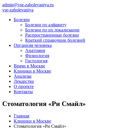
admin@vse-zabolevaniya.ru
vse-zabolevaniya
Болезни
Болезни по алфавиту
Болезни по их локализации
Распространенные болезни
Краткий справочник болезней
Организм человека
Анатомия
Физиология
Гистология
Врачи в Москве
Клиники в Москве
Анализы
Лекарства
О проекте
Контакты
Стоматология «Ри Смайл»
Главная
Клиники в Москве
Стоматология «Ри Смайл»