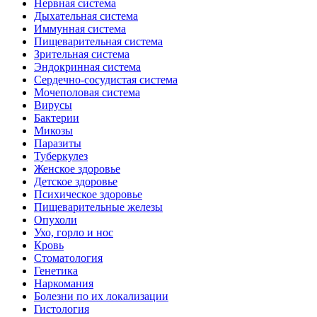
Нервная система
Дыхательная система
Иммунная система
Пищеварительная система
Зрительная система
Эндокринная система
Сердечно-сосудистая система
Мочеполовая система
Вирусы
Бактерии
Микозы
Паразиты
Туберкулез
Женское здоровье
Детское здоровье
Психическое здоровье
Пищеварительные железы
Опухоли
Ухо, горло и нос
Кровь
Стоматология
Генетика
Наркомания
Болезни по их локализации
Гистология