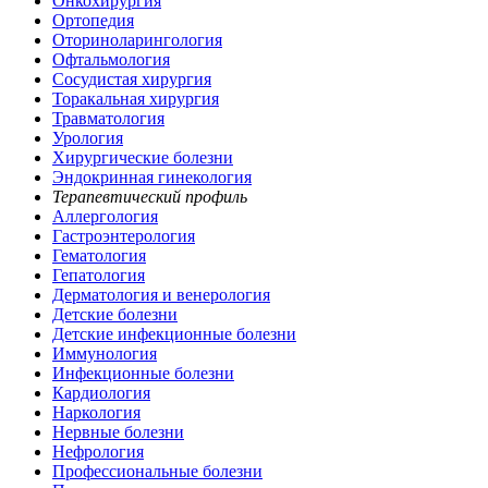
Онкохирургия
Ортопедия
Оториноларингология
Офтальмология
Сосудистая хирургия
Торакальная хирургия
Травматология
Урология
Хирургические болезни
Эндокринная гинекология
Терапевтический профиль
Аллергология
Гастроэнтерология
Гематология
Гепатология
Дерматология и венерология
Детские болезни
Детские инфекционные болезни
Иммунология
Инфекционные болезни
Кардиология
Наркология
Нервные болезни
Нефрология
Профессиональные болезни