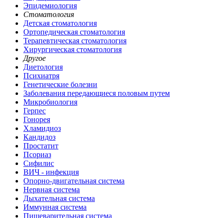
Эпидемиология
Стоматология
Детская стоматология
Ортопедическая стоматология
Терапевтическая стоматология
Хирургическая стоматология
Другое
Диетология
Психиатря
Генетические болезни
Заболевания передающиеся половым путем
Микробиология
Герпес
Гонорея
Хламидиоз
Кандидоз
Простатит
Псориаз
Сифилис
ВИЧ - инфекция
Опорно-двигательная система
Нервная система
Дыхательная система
Иммунная система
Пищеварительная система