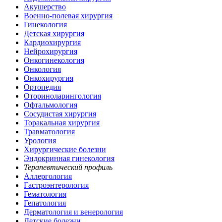
Акушерство
Военно-полевая хирургия
Гинекология
Детская хирургия
Кардиохирургия
Нейрохирургия
Онкогинекология
Онкология
Онкохирургия
Ортопедия
Оториноларингология
Офтальмология
Сосудистая хирургия
Торакальная хирургия
Травматология
Урология
Хирургические болезни
Эндокринная гинекология
Терапевтический профиль
Аллергология
Гастроэнтерология
Гематология
Гепатология
Дерматология и венерология
Детские болезни