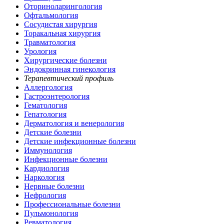
Оториноларингология
Офтальмология
Сосудистая хирургия
Торакальная хирургия
Травматология
Урология
Хирургические болезни
Эндокринная гинекология
Терапевтический профиль
Аллергология
Гастроэнтерология
Гематология
Гепатология
Дерматология и венерология
Детские болезни
Детские инфекционные болезни
Иммунология
Инфекционные болезни
Кардиология
Наркология
Нервные болезни
Нефрология
Профессиональные болезни
Пульмонология
Ревматология