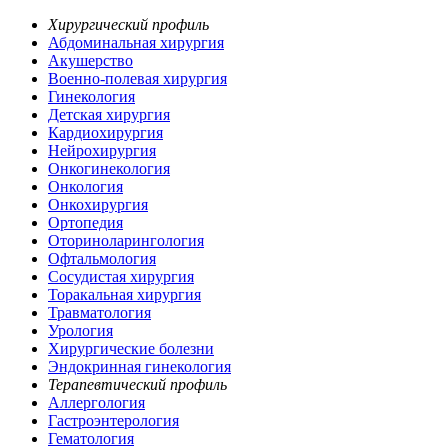
Хирургический профиль
Абдоминальная хирургия
Акушерство
Военно-полевая хирургия
Гинекология
Детская хирургия
Кардиохирургия
Нейрохирургия
Онкогинекология
Онкология
Онкохирургия
Ортопедия
Оториноларингология
Офтальмология
Сосудистая хирургия
Торакальная хирургия
Травматология
Урология
Хирургические болезни
Эндокринная гинекология
Терапевтический профиль
Аллергология
Гастроэнтерология
Гематология