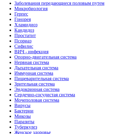
Заболевания передающиеся половым путем
Микробиология
Герпес
Гонорея
Хламидиоз
Кандидоз
Простатит
Псориаз
Сифилис
ВИЧ - инфекция
Опорно-двигательная система
Нервная система
Дыхательная система
Иммунная система
Пищеварительная система
Зрительная система
Эндокринная система
Сердечно-сосудистая система
Мочеполовая система
Вирусы
Бактерии
Микозы
Паразиты
Туберкулез
Женское здоровье