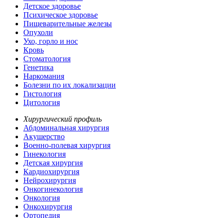
Детское здоровье
Психическое здоровье
Пищеварительные железы
Опухоли
Ухо, горло и нос
Кровь
Стоматология
Генетика
Наркомания
Болезни по их локализации
Гистология
Цитология
Хирургический профиль
Абдоминальная хирургия
Акушерство
Военно-полевая хирургия
Гинекология
Детская хирургия
Кардиохирургия
Нейрохирургия
Онкогинекология
Онкология
Онкохирургия
Ортопедия