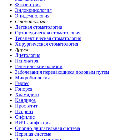
Фтизиатрия
Эндокринология
Эпидемиология
Стоматология
Детская стоматология
Ортопедическая стоматология
Терапевтическая стоматология
Хирургическая стоматология
Другое
Диетология
Психиатря
Генетические болезни
Заболевания передающиеся половым путем
Микробиология
Герпес
Гонорея
Хламидиоз
Кандидоз
Простатит
Псориаз
Сифилис
ВИЧ - инфекция
Опорно-двигательная система
Нервная система
Дыхательная система