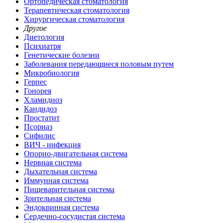
Ортопедическая стоматология
Терапевтическая стоматология
Хирургическая стоматология
Другое
Диетология
Психиатря
Генетические болезни
Заболевания передающиеся половым путем
Микробиология
Герпес
Гонорея
Хламидиоз
Кандидоз
Простатит
Псориаз
Сифилис
ВИЧ - инфекция
Опорно-двигательная система
Нервная система
Дыхательная система
Иммунная система
Пищеварительная система
Зрительная система
Эндокринная система
Сердечно-сосудистая система