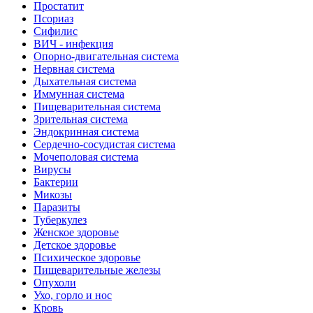
Простатит
Псориаз
Сифилис
ВИЧ - инфекция
Опорно-двигательная система
Нервная система
Дыхательная система
Иммунная система
Пищеварительная система
Зрительная система
Эндокринная система
Сердечно-сосудистая система
Мочеполовая система
Вирусы
Бактерии
Микозы
Паразиты
Туберкулез
Женское здоровье
Детское здоровье
Психическое здоровье
Пищеварительные железы
Опухоли
Ухо, горло и нос
Кровь