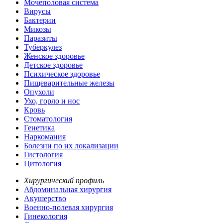
Мочеполовая система
Вирусы
Бактерии
Микозы
Паразиты
Туберкулез
Женское здоровье
Детское здоровье
Психическое здоровье
Пищеварительные железы
Опухоли
Ухо, горло и нос
Кровь
Стоматология
Генетика
Наркомания
Болезни по их локализации
Гистология
Цитология
Хирургический профиль
Абдоминальная хирургия
Акушерство
Военно-полевая хирургия
Гинекология