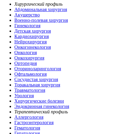
Хирургический профиль
Абдоминальная хирургия
Акушерство
Военно-полевая хирургия
Гинекология
Детская хирургия
Кардиохирургия
Нейрохирургия
Онкогинекология
Онкология
Онкохирургия
Ортопедия
Оториноларингология
Офтальмология
Сосудистая хирургия
Торакальная хирургия
Травматология
Урология
Хирургические болезни
Эндокринная гинекология
Терапевтический профиль
Аллергология
Гастроэнтерология
Гематология
Гепатология