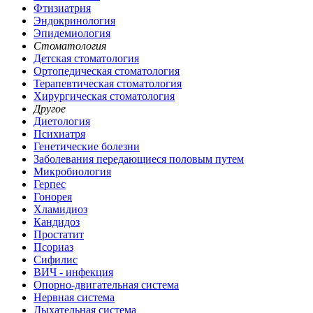
Фтизиатрия
Эндокринология
Эпидемиология
Стоматология
Детская стоматология
Ортопедическая стоматология
Терапевтическая стоматология
Хирургическая стоматология
Другое
Диетология
Психиатря
Генетические болезни
Заболевания передающиеся половым путем
Микробиология
Герпес
Гонорея
Хламидиоз
Кандидоз
Простатит
Псориаз
Сифилис
ВИЧ - инфекция
Опорно-двигательная система
Нервная система
Дыхательная система