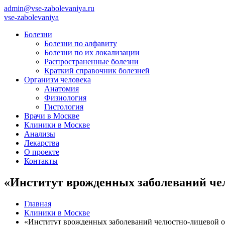
admin@vse-zabolevaniya.ru
vse-zabolevaniya
Болезни
Болезни по алфавиту
Болезни по их локализации
Распространенные болезни
Краткий справочник болезней
Организм человека
Анатомия
Физиология
Гистология
Врачи в Москве
Клиники в Москве
Анализы
Лекарства
О проекте
Контакты
«Институт врожденных заболеваний че
Главная
Клиники в Москве
«Институт врожденных заболеваний челюстно-лицевой о