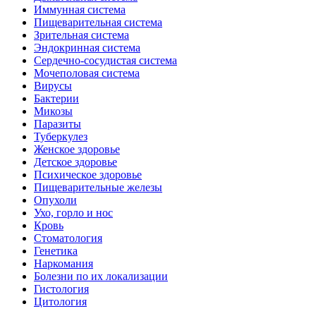
Иммунная система
Пищеварительная система
Зрительная система
Эндокринная система
Сердечно-сосудистая система
Мочеполовая система
Вирусы
Бактерии
Микозы
Паразиты
Туберкулез
Женское здоровье
Детское здоровье
Психическое здоровье
Пищеварительные железы
Опухоли
Ухо, горло и нос
Кровь
Стоматология
Генетика
Наркомания
Болезни по их локализации
Гистология
Цитология