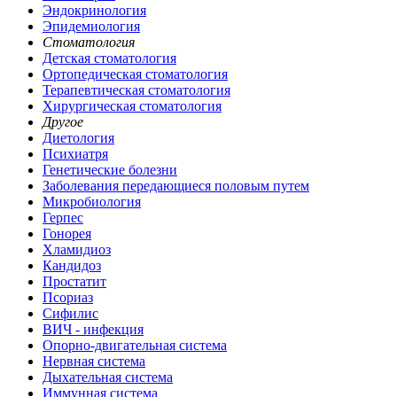
Эндокринология
Эпидемиология
Стоматология
Детская стоматология
Ортопедическая стоматология
Терапевтическая стоматология
Хирургическая стоматология
Другое
Диетология
Психиатря
Генетические болезни
Заболевания передающиеся половым путем
Микробиология
Герпес
Гонорея
Хламидиоз
Кандидоз
Простатит
Псориаз
Сифилис
ВИЧ - инфекция
Опорно-двигательная система
Нервная система
Дыхательная система
Иммунная система