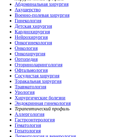
Абдоминальная хирургия
Акушерство
Военно-полевая хирургия
Гинекология
Детская хирургия
Кардиохирургия
Нейрохирургия
Онкогинекология
Онкология
Онкохирургия
Ортопедия
Оториноларингология
Офтальмология
Сосудистая хирургия
Торакальная хирургия
Травматология
Урология
Хирургические болезни
Эндокринная гинекология
Терапевтический профиль
Аллергология
Гастроэнтерология
Гематология
Гепатология
Дерматология и венерология