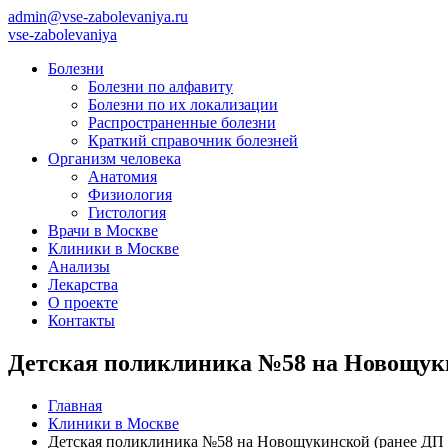
admin@vse-zabolevaniya.ru
vse-zabolevaniya
Болезни
Болезни по алфавиту
Болезни по их локализации
Распространенные болезни
Краткий справочник болезней
Организм человека
Анатомия
Физиология
Гистология
Врачи в Москве
Клиники в Москве
Анализы
Лекарства
О проекте
Контакты
Детская поликлиника №58 на Новощук
Главная
Клиники в Москве
Детская поликлиника №58 на Новощукинской (ранее ДП