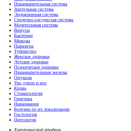
Пищеварительная система
Зрительная система
Эндокринная система
Сердечно-сосудистая система
Мочеполовая система
Вирусы
Бактерии
Микозы
Паразиты
Туберкулез
Женское здоровье
Детское здоровье
Психическое здоровье
Пищеварительные железы
Опухоли
Ухо, горло и нос
Кровь
Стоматология
Генетика
Наркомания
Болезни по их локализации
Гистология
Цитология
Хирургический профиль