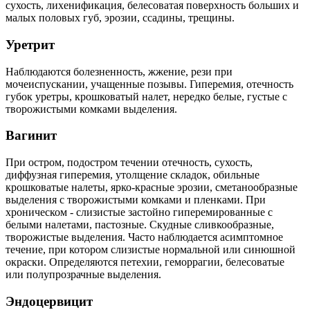
сухость, лихенификация, белесоватая поверхность больших и
малых половых губ, эрозии, ссадины, трещины.
Уретрит
Наблюдаются болезненность, жжение, рези при
мочеиспускании, учащенные позывы. Гиперемия, отечность
губок уретры, крошковатый налет, нередко белые, густые с
творожистыми комками выделения.
Вагинит
При остром, подостром течении отечность, сухость,
диффузная гиперемия, утолщение складок, обильные
крошковатые налеты, ярко-красные эрозии, сметанообразные
выделения с творожистыми комками и пленками. При
хроническом - слизистые застойно гиперемированные с
белыми налетами, пастозные. Скудные сливкообразные,
творожистые выделения. Часто наблюдается асимптомное
течение, при котором слизистые нормальной или синюшной
окраски. Определяются петехии, геморрагии, белесоватые
или полупрозрачные выделения.
Эндоцервицит