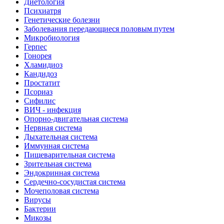
Диетология
Психиатря
Генетические болезни
Заболевания передающиеся половым путем
Микробиология
Герпес
Гонорея
Хламидиоз
Кандидоз
Простатит
Псориаз
Сифилис
ВИЧ - инфекция
Опорно-двигательная система
Нервная система
Дыхательная система
Иммунная система
Пищеварительная система
Зрительная система
Эндокринная система
Сердечно-сосудистая система
Мочеполовая система
Вирусы
Бактерии
Микозы