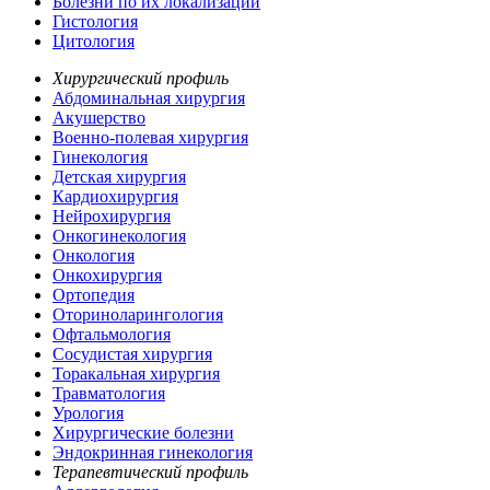
Болезни по их локализации
Гистология
Цитология
Хирургический профиль
Абдоминальная хирургия
Акушерство
Военно-полевая хирургия
Гинекология
Детская хирургия
Кардиохирургия
Нейрохирургия
Онкогинекология
Онкология
Онкохирургия
Ортопедия
Оториноларингология
Офтальмология
Сосудистая хирургия
Торакальная хирургия
Травматология
Урология
Хирургические болезни
Эндокринная гинекология
Терапевтический профиль