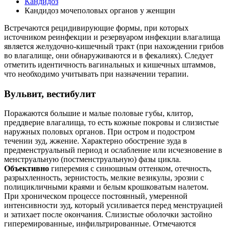
Кандидоз
Кандидоз мочеполовых органов у женщин
Встречаются рецидивирующие формы, при которых
источником реинфекции и резервуаром инфекции влагалища
является желудочно-кишечный тракт (при нахождении грибов
во влагалище, они обнаруживаются и в фекалиях). Следует
отметить идентичность вагинальных и кишечных штаммов,
что необходимо учитывать при назначении терапии.
Вульвит, вестибулит
Поражаются большие и малые половые губы, клитор,
преддверие влагалища, то есть кожные покровы и слизистые
наружных половых органов. При остром и подостром
течении зуд, жжение. Характерно обострение зуда в
предменструальный период и ослабление или исчезновение в
менструальную (постменструальную) фазы цикла.
Объективно
гиперемия с синюшным оттенком, отечность,
разрыхленность, зернистость, мелкие везикулы, эрозии с
полицикличными краями и белым крошковатым налетом.
При хроническом процессе постоянный, умеренной
интенсивности зуд, который усиливается перед менструацией
и затихает после окончания. Слизистые оболочки застойно
гиперемированные, инфильтрированные. Отмечаются