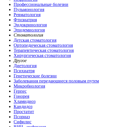
Профессиональные болезни
Пульмонология
Ревматология
Фтизиатрия
Эндокринология
Эпидемиология
Стоматология
Детская стоматология
Ортопедическая стоматология
Терапевтическая стоматология
Хирургическая стоматология
Другое
Диетология
Психиатря
Генетические болезни
Заболевания передающиеся половым путем
Микробиология
Герпес
Гонорея
Хламидиоз
Кандидоз
Простатит
Псориаз
Сифилис
ВИЧ - инфекция