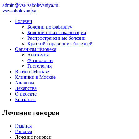
admin@vse-zabolevaniya.ru
vse-zabolevaniya
Болезни
Болезни по алфавиту
Болезни по их локализации
Распространенные болезни
Краткий справочник болезней
Организм человека
Анатомия
Физиология
Гистология
Врачи в Москве
Клиники в Москве
Анализы
Лекарства
О проекте
Контакты
Лечение гонореи
Главная
Гонорея
Лечение гонореи