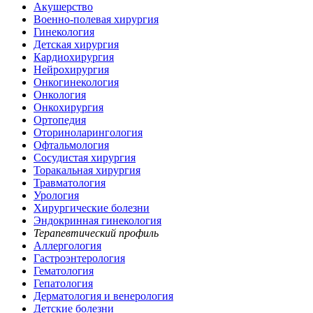
Акушерство
Военно-полевая хирургия
Гинекология
Детская хирургия
Кардиохирургия
Нейрохирургия
Онкогинекология
Онкология
Онкохирургия
Ортопедия
Оториноларингология
Офтальмология
Сосудистая хирургия
Торакальная хирургия
Травматология
Урология
Хирургические болезни
Эндокринная гинекология
Терапевтический профиль
Аллергология
Гастроэнтерология
Гематология
Гепатология
Дерматология и венерология
Детские болезни