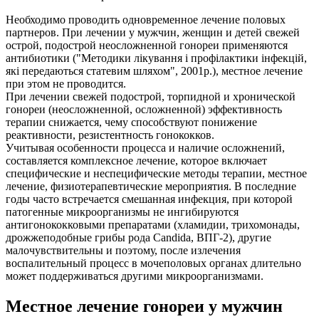
Необходимо проводить одновременное лечение половых
партнеров. При лечении у мужчин, женщин и детей свежей
острой, подострой неосложненной гонореи применяются
антибиотики ("Методики лікування i профілактики інфекцій,
які передаються статевим шляхом", 2001р.), местное лечение
при этом не проводится.
При лечении свежей подострой, торпидной и хронической
гонореи (неосложненной, осложненной) эффективность
терапии снижается, чему способствуют понижение
реактивности, резистентность гонококков.
Учитывая особенности процесса и наличие осложнений,
составляется комплексное лечение, которое включает
специфические и неспецифические методы терапии, местное
лечение, физиотерапевтические мероприятия. В последние
годы часто встречается смешанная инфекция, при которой
патогенные микроорганизмы не ингибируются
антигонококковыми препаратами (хламидии, трихомонады,
дрожжеподобные грибы рода Candida, ВПГ-2), другие
малочувствительны и поэтому, после излечения
воспалительный процесс в мочеполовых органах длительно
может поддерживаться другими микроорганизмами.
Местное лечение гонореи у мужчин