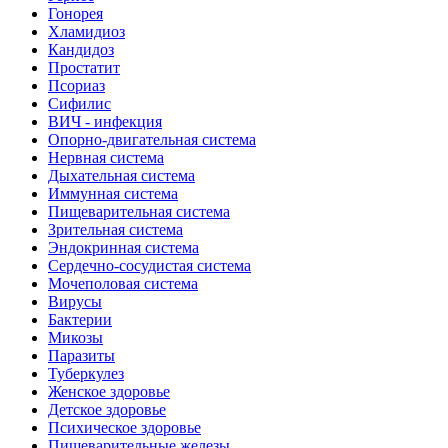
Гонорея
Хламидиоз
Кандидоз
Простатит
Псориаз
Сифилис
ВИЧ - инфекция
Опорно-двигательная система
Нервная система
Дыхательная система
Иммунная система
Пищеварительная система
Зрительная система
Эндокринная система
Сердечно-сосудистая система
Мочеполовая система
Вирусы
Бактерии
Микозы
Паразиты
Туберкулез
Женское здоровье
Детское здоровье
Психическое здоровье
Пищеварительные железы