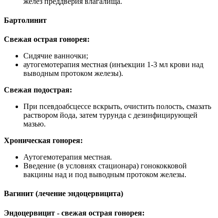
желез преддверия влагалища.
Бартолинит
Свежая острая гонорея:
Сидячие ванночки;
аутогемотерапия местная (инъекции 1-3 мл крови над
выводным протоком железы).
Свежая подострая:
При псевдоабсцессе вскрыть, очистить полость, смазать
раствором йода, затем турунда с дезинфицирующей
мазью.
Хроническая гонорея:
Аутогемотерапия местная.
Введение (в условиях стационара) гонококковой
вакцины над и под выводным протоком железы.
Вагинит (лечение эндоцервицита)
Эндоцервицит - свежая острая гонорея: