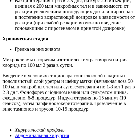
Вакцинотерапия 1 раз в 2-3 дня, на курс 5-6 инъекций,
начиная с 200 млн микробных тел и в зависимости от
реакции увеличением последующих доз или пирогенал
в постепенно возрастающей дозировке в зависимости от
реакции (при слабой реакции возможно введение
гоновакцины с пирогеналом в принятой дозировке).
Хроническая стадия
Грелка на низ живота.
Микроклизмы с горячим изотоническим раствором натрия
хлорида по 100 мл 2 раза в сутки.
Введение в условиях стационара гонококковой вакцины в
подслизистый слой уретры и шейку матки (начальная доза 50-
100 млн микробных тел или аутогемотерапия по 1-3 мл 1 раз в
2-3 дня. Фонофорез с йодидом калия или сульфатом цинка,
ежедневно. 6-8 процедур. Индуктотермия по 15 минут (10
сеансов), затем парфиноозокеритотерапия. Грязелечение в
виде тампонов и трусов, 10-15 процедур.
Хирургический профиль
Абдоминальная хирургия