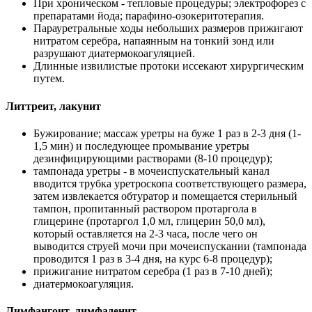
При хроническом - тепловые процедуры; электрофорез с
препаратами йода; парафино-озокеритотерапия.
Парауретральные ходы небольших размеров прижигают
нитратом серебра, напаянным на тонкий зонд или
разрушают диатермокоагуляцией.
Длинные извилистые протоки иссекают хирургическим
путем.
Литтреит, лакунит
Бужирование; массаж уретры на буже 1 раз в 2-3 дня (1-
1,5 мин) и последующее промывание уретры
дезинфицирующими растворами (8-10 процедур);
тампонада уретры - в мочеиспускательный канал
вводится трубка уретроскопа соответствующего размера,
затем извлекается обтуратор и помещается стерильный
тампон, пропитанный раствором протаргола в
глицерине (протаргол 1,0 мл, глицерин 50,0 мл),
который оставляется на 2-3 часа, после чего он
выводится струей мочи при мочеиспускании (тампонада
проводится 1 раз в 3-4 дня, на курс 6-8 процедур);
прижигание нитратом серебра (1 раз в 7-10 дней);
диатермокоагуляция.
Лимфангоит, лимфаденит