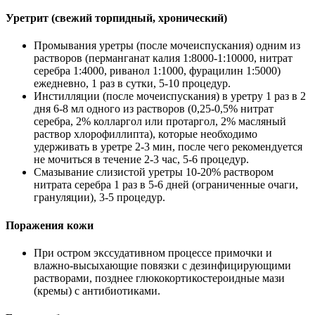
Уретрит (свежий торпидный, хронический)
Промывания уретры (после мочеиспускания) одним из
растворов (перманганат калия 1:8000-1:10000, нитрат
серебра 1:4000, риванол 1:1000, фурацилин 1:5000)
ежедневно, 1 раз в сутки, 5-10 процедур.
Инстилляции (после мочеиспускания) в уретру 1 раз в 2
дня 6-8 мл одного из растворов (0,25-0,5% нитрат
серебра, 2% колларгол или протаргол, 2% масляный
раствор хлорофиллипта), которые необходимо
удерживать в уретре 2-3 мин, после чего рекомендуется
не мочиться в течение 2-3 час, 5-6 процедур.
Смазывание слизистой уретры 10-20% раствором
нитрата серебра 1 раз в 5-6 дней (ограниченные очаги,
грануляции), 3-5 процедур.
Поражения кожи
При остром экссудативном процессе примочки и
влажно-высыхающие повязки с дезинфицирующими
растворами, позднее глюкокортикостероидные мази
(кремы) с антибиотиками.