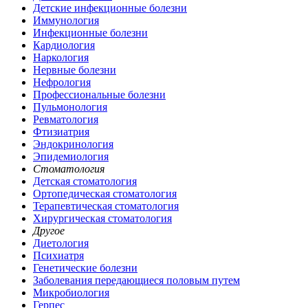
Детские инфекционные болезни
Иммунология
Инфекционные болезни
Кардиология
Наркология
Нервные болезни
Нефрология
Профессиональные болезни
Пульмонология
Ревматология
Фтизиатрия
Эндокринология
Эпидемиология
Стоматология
Детская стоматология
Ортопедическая стоматология
Терапевтическая стоматология
Хирургическая стоматология
Другое
Диетология
Психиатря
Генетические болезни
Заболевания передающиеся половым путем
Микробиология
Герпес