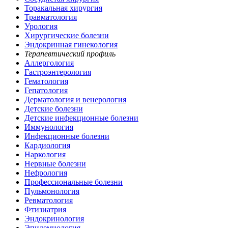
Торакальная хирургия
Травматология
Урология
Хирургические болезни
Эндокринная гинекология
Терапевтический профиль
Аллергология
Гастроэнтерология
Гематология
Гепатология
Дерматология и венерология
Детские болезни
Детские инфекционные болезни
Иммунология
Инфекционные болезни
Кардиология
Наркология
Нервные болезни
Нефрология
Профессиональные болезни
Пульмонология
Ревматология
Фтизиатрия
Эндокринология
Эпидемиология