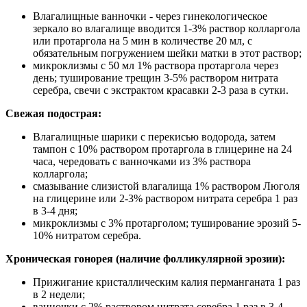
Влагалищные ванночки - через гинекологическое
зеркало во влагалище вводится 1-3% раствор колларгола
или протаргола на 5 мин в количестве 20 мл, с
обязательным погружением шейки матки в этот раствор;
микроклизмы с 50 мл 1% раствора протаргола через
день; туширование трещин 3-5% раствором нитрата
серебра, свечи с экстрактом красавки 2-3 раза в сутки.
Свежая подострая:
Влагалищные шарики с перекисью водорода, затем
тампон с 10% раствором протаргола в глицерине на 24
часа, чередовать с ванночками из 3% раствора
колларгола;
смазывание слизистой влагалища 1% раствором Люголя
на глицерине или 2-3% раствором нитрата серебра 1 раз
в 3-4 дня;
микроклизмы с 3% протарголом; туширование эрозий 5-
10% нитратом серебра.
Хроническая гонорея (наличие фолликулярной эрозии):
Прижигание кристаллическим калия перманганата 1 раз
в 2 недели;
ванночки с 2% раствором нитрата серебра 1 раз в 3-4