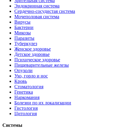
Зрительная система
Эндокринная система
Сердечно-сосудистая система
Мочеполовая система
Вирусы
Бактерии
Микозы
Паразиты
Туберкулез
Женское здоровье
Детское здоровье
Психическое здоровье
Пищеварительные железы
Опухоли
Ухо, горло и нос
Кровь
Стоматология
Генетика
Наркомания
Болезни по их локализации
Гистология
Цитология
Системы