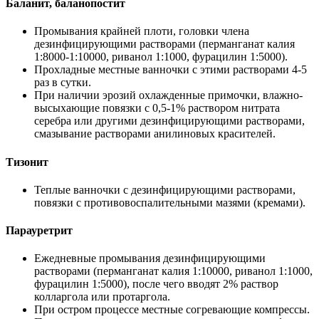
Баланит, баланопостит
Промывания крайней плоти, головки члена
дезинфицирующими растворами (перманганат калия
1:8000-1:10000, риванол 1:1000, фурацилин 1:5000).
Прохладные местные ванночки с этими растворами 4-5
раз в сутки.
При наличии эрозий охлажденные примочки, влажно-
высыхающие повязки с 0,5-1% раствором нитрата
серебра или другими дезинфицирующими растворами,
смазывание растворами анилиновых красителей.
Тизонит
Теплые ванночки с дезинфицирующими растворами,
повязки с противовоспалительными мазями (кремами).
Парауретрит
Ежедневные промывания дезинфицирующими
растворами (перманганат калия 1:10000, риванол 1:1000,
фурацилин 1:5000), после чего вводят 2% раствор
колларгола или протаргола.
При остром процессе местные согревающие компрессы.