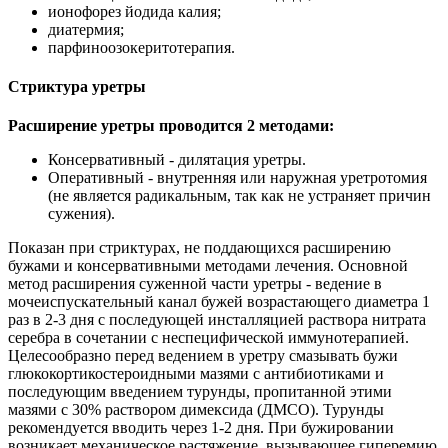
ионофорез йодида калия;
диатермия;
парфиноозокеритотерапия.
Стриктура уретры
Расширение уретры проводится 2 методами:
Консервативный - дилятация уретры.
Оперативный - внутренняя или наружная уретротомия
(не является радикальным, так как не устраняет причин
сужения).
Показан при стриктурах, не поддающихся расширению
бужами и консервативными методами лечения. Основной
метод расширения суженной части уретры - ведение в
мочеиспускательный канал бужей возрастающего диаметра 1
раз в 2-3 дня с последующей инсталляцией раствора нитрата
серебра в сочетании с неспецифической иммунотерапией.
Целесообразно перед ведением в уретру смазывать бужи
глюкокортикостероидными мазями с антибиотиками и
последующим введением турунды, пропитанной этими
мазями с 30% раствором димексида (ДМСО). Турунды
рекомендуется вводить через 1-2 дня. При бужировании
возникает механическое растяжение, вызывающее гиперемию