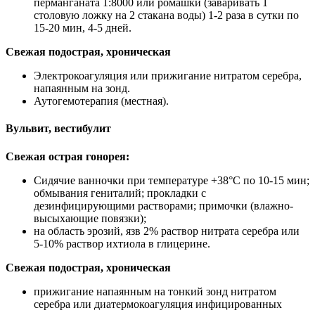
перманганата 1:8000 или ромашки (заваривать 1
столовую ложку на 2 стакана воды) 1-2 раза в сутки по
15-20 мин, 4-5 дней.
Свежая подострая, хроническая
Электрокоагуляция или прижигание нитратом серебра,
напаянным на зонд.
Аутогемотерапия (местная).
Вульвит, вестибулит
Свежая острая гонорея:
Сидячие ванночки при температуре +38°С по 10-15 мин;
обмывания гениталий; прокладки с
дезинфицирующими растворами; примочки (влажно-
высыхающие повязки);
на область эрозий, язв 2% раствор нитрата серебра или
5-10% раствор ихтиола в глицерине.
Свежая подострая, хроническая
прижигание напаянным на тонкий зонд нитратом
серебра или диатермокоагуляция инфицированных