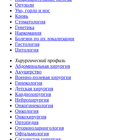
Опухоли
Ухо, горло и нос
Кровь
Стоматология
Генетика
Наркомания
Болезни по их локализации
Гистология
Цитология
Хирургический профиль
Абдоминальная хирургия
Акушерство
Военно-полевая хирургия
Гинекология
Детская хирургия
Кардиохирургия
Нейрохирургия
Онкогинекология
Онкология
Онкохирургия
Ортопедия
Оториноларингология
Офтальмология
Сосудистая хирургия