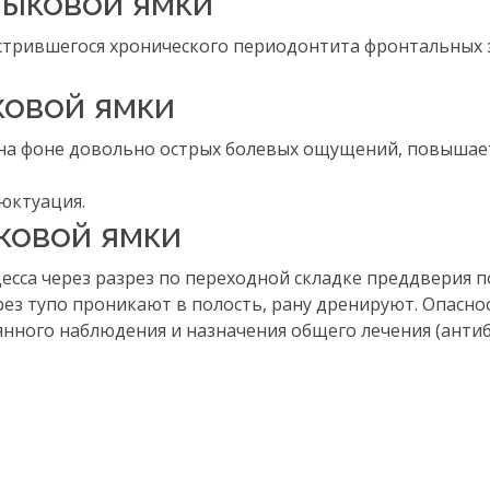
лыковой ямки
острившегося хронического периодонтита фронтальных 
ковой ямки
 на фоне довольно острых болевых ощущений, повышае
юктуация.
ковой ямки
есса через разрез по переходной складке преддверия п
ез тупо проникают в полость, рану дренируют. Опасно
янного наблюдения и назначения общего лечения (анти