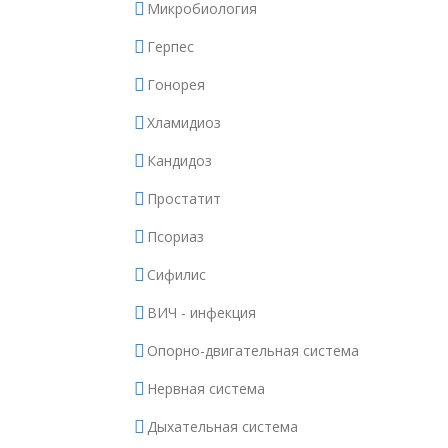
Микробиология
Герпес
Гонорея
Хламидиоз
Кандидоз
Простатит
Псориаз
Сифилис
ВИЧ - инфекция
Опорно-двигательная система
Нервная система
Дыхательная система