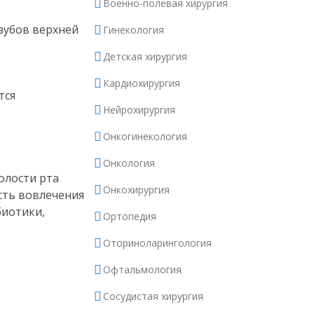
Военно-полевая хирургия
зубов верхней
Гинекология
Детская хирургия
Кардиохирургия
тся
Нейрохирургия
Онкогинекология
Онкология
олости рта
Онкохирургия
сть вовлечения
биотики,
Ортопедия
Оториноларингология
Офтальмология
Сосудистая хирургия