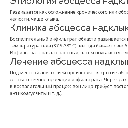
Этиология абсцесса надк
Развивается как осложнение хронического или об
челюсти, чаще клыка.
Клиника абсцесса надклы
Воспалительный инфильтрат области развивается
температура тела (37,5-38° С), иногда бывает озноб.
Инфильтрат сначала плотный, затем появляется фл
Лечение абсцесса надклы
Под местной анестезией производят вскрытие абсц
соответственно проекции инфильтрата. Через разр
в воспалительный процесс вен лица требует посто
антикоагулянты и т. д.).