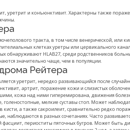
ит, уретрит и конъюнктивит. Характерны также пораже
жчины.
ера
очеполового тракта, в том числе венерической, или к
 эпителиальных клетках уретры или цервикального кана
ных обнаруживают HLAB27, среди родственников больн
аются значительно чаще, чем в популяции.
ндрома Рейтера
ляется уретрит, нередко развивающийся после случайн
ктивит, артрит, поражение кожи и слизистых оболочек
хшими, кожа над ними гиперемирована, движения боле
, голеностопные, мелкие суставы стоп. Может наблюда
в кисти, а также сакроилеит, сравнительно редко пора
ые, наблюдаются в разных сочетаниях. Часто развивает
 фасциит, периоститы пяточных бугров. Может быть д