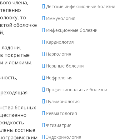
вого члена,
Детские инфекционные болезни
степенно
оловку, то
Иммунология
истой оболочке
Инфекционные болезни
й,
Кардиология
 ладони,
Наркология
 в покрытые
и и ломкими.
Нервные болезни
чность,
Нефрология
Профессиональные болезни
преходящая
Пульмонология
нства больных
Ревматология
ущественно
 жидкость
Фтизиатрия
влены костные
енографическим
Эндокринология