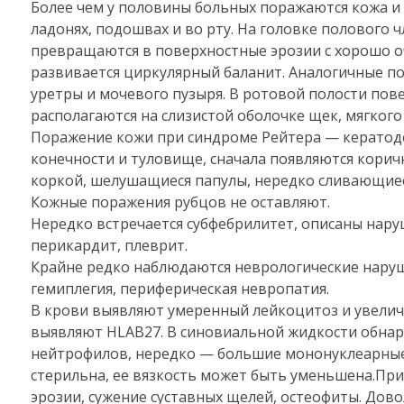
Более чем у половины больных поражаются кожа и
ладонях, подошвах и во рту. На головке полового 
превращаются в поверхностные эрозии с хорошо о
развивается циркулярный баланит. Аналогичные п
уретры и мочевого пузыря. В ротовой полости пов
располагаются на слизистой оболочке щек, мягкого 
Поражение кожи при синдроме Рейтера — кератоде
конечности и туловище, сначала появляются кори
коркой, шелушащиеся папулы, нередко сливающиес
Кожные поражения рубцов не оставляют.
Нередко встречается субфебрилитет, описаны нар
перикардит, плеврит.
Крайне редко наблюдаются неврологические наруш
гемиплегия, периферическая невропатия.
В крови выявляют умеренный лейкоцитоз и увелич
выявляют HLAB27. В синовиальной жидкости обна
нейтрофилов, нередко — большие мононуклеарные
стерильна, ее вязкость может быть уменьшена.Пр
эрозии, сужение суставных щелей, остеофиты. Дов