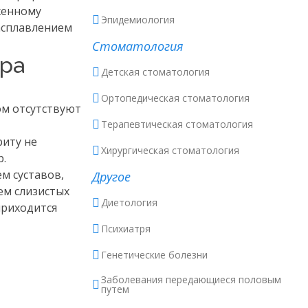
женному
Эпидемиология
расплавлением
Стоматология
ера
Детская стоматология
Ортопедическая стоматология
ом отсутствуют
Терапевтическая стоматология
риту не
Хирургическая стоматология
р.
м суставов,
Другое
ем слизистых
Диетология
приходится
Психиатря
Генетические болезни
Заболевания передающиеся половым
путем