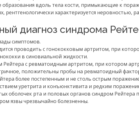
е образования вдоль тела кости, примыкающие к пора
ых, рентгенологически характеризуется неровностью, 
ный диагноз синдрома Рейт
иады симптомов.
ится проводить с гонококковым артритом, при котор
онококки в синовиальной жидкости.
 Рейтера с ревматоидным артритом, при котором арт
тричное, положительны пробы на ревматоидный факто
йтера более постепенным и не столь острым поражение
ствием уретрита и конъюнктивита и редким поражени
тых оболочек рта и половых органов синдром Рейтера 
ром язвы чрезвычайно болезненны.