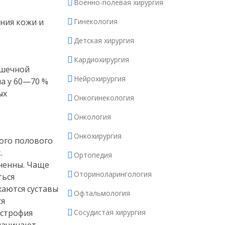
Военно-полевая хирургия
ния кожи и
Гинекология
Детская хирургия
Кардиохирургия
ишечной
Нейрохирургия
ла у 60—70 %
ых
Онкогинекология
Онкология
Онкохирургия
ого полового
.
Ортопедия
зненны. Чаще
Оториноларингология
ться
жаются суставы
Офтальмология
ся
истрофия
Сосудистая хирургия