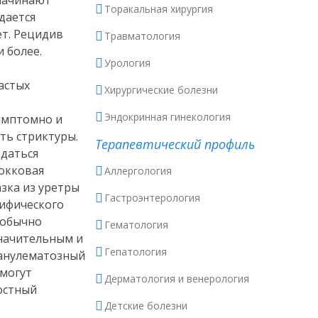
 начинают
Торакальная хирургия
дается
ет. Рецидив
Травматология
 более.
Урология
астых
Хирургические болезни
Эндокринная гинекология
симптомно и
ть стриктуры.
Терапевтический профиль
юдаться
кокковая
Аллергология
зка из уретры
Гастроэнтерология
цифического
 обычно
Гематология
значительным и
Гепатология
ранулематозный
 могут
Дерматология и венерология
остный
Детские болезни