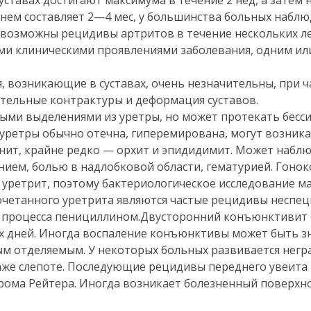
уставах достигают максимума в течение 2 нед, а затем
днем составляет 2—4 мес, у большинства больных наблю
о, возможны рецидивы артритов в течение нескольких л
ми клиническими проявлениями заболевания, одним или
 возникающие в суставах, очень незначительны, при ч
ательные контрактуры и деформация суставов.
ными выделениями из уретры, но может протекать бес
 уретры обычно отечна, гиперемирована, могут возника
нит, крайне редко — орхит и эпидидимит. Может набл
ием, болью в надлобковой области, гематурией. Гоно
уретрит, поэтому бактериологическое исследование ма
очетанного уретрита являются частые рецидивы неспе
го процесса пенициллином.Двусторонний конъюнктивит
их дней. Иногда воспаление конъюнктивы может быть 
ым отделяемым. У некоторых больных развивается нег
аже слепоте. Последующие рецидивы переднего увеита
дрома Рейтера. Иногда возникает болезненный поверхн