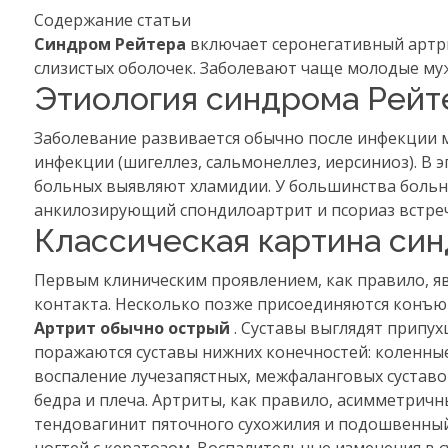
Содержание статьи
Синдром Рейтера
включает серонегативный артр
слизистых оболочек. Заболевают чаще молодые му
Этиология синдрома Рейт
Заболевание развивается обычно после инфекции м
инфекции (шигеллез, сальмонеллез, иерсиниоз). В
больных выявляют хламидии. У большинства боль
анкилозирующий спондилоартрит и псориаз встреч
Классическая картина си
Первым клиническим проявлением, как правило, яв
контакта. Несколько позже присоединяются конъюн
Артрит обычно острый
. Суставы выглядят припу
поражаются суставы нижних конечностей: коленные
воспаление лучезапястных, межфаланговых суставо
бедра и плеча. Артриты, как правило, асимметричн
тендовагинит пяточного сухожилия и подошвенный