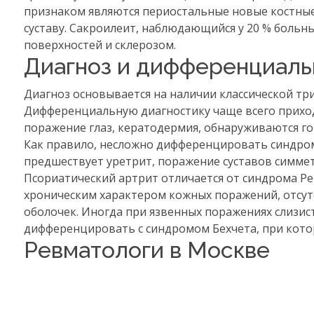
признаком являются периостальные новые костны
суставу. Сакроилеит, наблюдающийся у 20 % больн
поверхностей и склерозом.
Диагноз и дифференциаль
Диагноз основывается на наличии классической тр
Дифференциальную диагностику чаще всего приход
поражение глаз, кератодермия, обнаруживаются г
Как правило, несложно дифференцировать синдром
предшествует уретрит, поражение суставов симме
Псориатический артрит отличается от синдрома Ре
хроническим характером кожных поражений, отсут
оболочек. Иногда при язвенных поражениях слизис
дифференцировать с синдромом Бехчета, при кото
Ревматологи в Москве