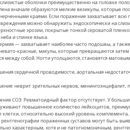
 слизистые оболочки преимущественно на головке поло
члена вначале образуются мелкие везикулы, которые по
черченными краями. Если поражение захватывает всю г
овреждения можно обнаружить эндоскопически на слиз
ерхностные эрозии, покрытые тонкой сероватой пленко
неба и спинке языка.
рмия — захватывает наиболее часто подошвы, а также
чневато-красные, макулы, которые превращаются затем
я между собой. Ногти утолщаются, становятся матовым
ушения сердечной проводимости, аортальная недостато
ения: неврит зрительных нервов, менингоэнцефалит, 
ение СОЭ. Ревматоидный фактор отсутствует. У больши
руживают повышенное количество лейкоцитов, преим
 клетки, относительно высокий уровень комплемента,
и рентгенографии пораженных суставов могут быть выя
ольно характерным, хотя и не патогномоничным, рентг