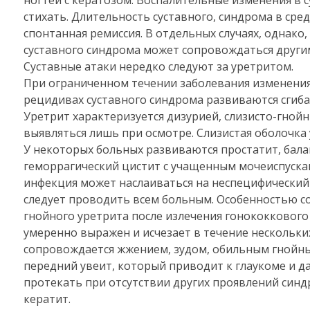
ногтей с кератозом. Воспалительные изменения в с
стихать. Длительность суставного, синдрома в сре
спонтанная ремиссия. В отдельных случаях, однак
суставного синдрома может сопровождаться други
Суставные атаки нередко следуют за уретритом.
При ограниченном течении заболевания изменения,
рецидивах суставного синдрома развиваются сгиб
Уретрит характеризуется дизурией, слизисто-гной
выявляться лишь при осмотре. Слизистая оболочка
У некоторых больных развиваются простатит, бала
геморрагический цистит с учащенным мочеиспускан
инфекция может наслаиваться на неспецифический 
следует проводить всем больным. Особенностью с
гнойного уретрита после излечения гонококково
умеренно выражен и исчезает в течение нескольк
сопровождается жжением, зудом, обильным гнойн
передний увеит, который приводит к глаукоме и д
протекать при отсутствии других проявлений син
кератит.