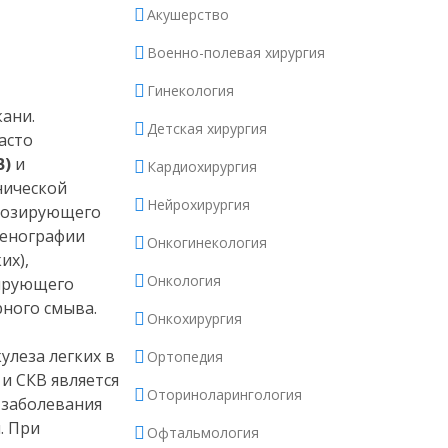
Акушерство
Военно-полевая хирургия
Гинекология
ани.
Детская хирургия
асто
В)
и
Кардиохирургия
нической
Нейрохирургия
брозирующего
генографии
Онкогинекология
их),
Онкология
ирующего
рного смыва.
Онкохирургия
леза легких в
Ортопедия
и СКВ является
Оториноларингология
 заболевания
. При
Офтальмология