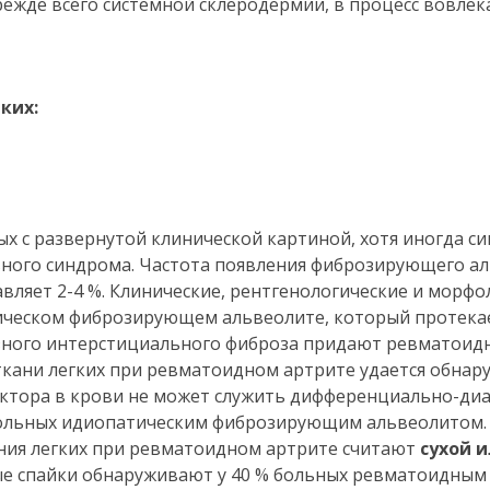
ежде всего системной склеродермии, в процесс вовлек
ких:
ых с развернутой клинической картиной, хотя иногда 
ного синдрома. Частота появления фиброзирующего ал
ляет 2-4 %. Клинические, рентгенологические и морфо
ическом фиброзирующем альвеолите, который протека
зного интерстициального фиброза придают ревматоидн
кани легких при ревматоидном артрите удается обнар
ктора в крови не может служить дифференциально-ди
 больных идиопатическим фиброзирующим альвеолитом.
ия легких при ревматоидном артрите считают
сухой 
ые спайки обнаруживают у 40 % больных ревматоидным