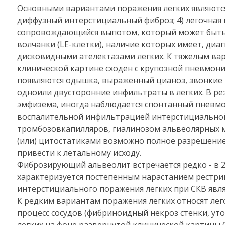
Основными вариантами поражения легких являются с
диффузный интерстициальный фиброз; 4) легочная г
сопровождающийся выпотом, который может быть д
волчанки (LE-клетки), наличие которых имеет, диа
дисковидными ателектазами легких. К тяжелым ва
клинической картине сходен с крупозной пневмоние
появляются одышка, выраженный цианоз, звонкие 
одноили двусторонние инфильтраты в легких. В ре
эмфизема, иногда наблюдается спонтанный пневмо
воспалительной инфильтрацией интерстициальной 
тромбозовкапилляров, гиалинозом альвеолярных 
(или) цитостатиками возможно полное разрешение
привести к летальному исходу.
Фиброзирующий альвеолит встречается редко - в 2
характеризуется постепенным нарастанием рестри
интерстициального поражения легких при СКВ явля
К редким вариантам поражения легких относят ле
процесс сосудов (фибриноидный некроз стенки, у