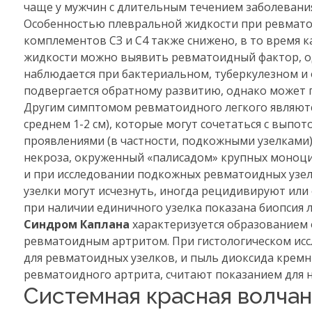
чаще у мужчин с длительным течением заболевания
Особенностью плевральной жидкости при ревмато
комплементов СЗ и С4 также снижено, в то время 
жидкости можно выявить ревматоидный фактор, од
наблюдается при бактериальном, туберкулезном и
подвергается обратному развитию, однако может 
Другим симптомом ревматоидного легкого являют
среднем 1-2 см), которые могут сочетаться с выпо
проявлениями (в частности, подкожными узелками)
некроза, окруженный «палисадом» крупных моноци
и при исследовании подкожных ревматоидных узе
узелки могут исчезнуть, иногда рецидивируют или
при наличии единичного узелка показана биопсия л
Синдром Каплана
характеризуется образованием 
ревматоидным артритом. При гистологическом ис
для ревматоидных узелков, и пыль диоксида кремн
ревматоидного артрита, считают показанием для н
Системная красная волчан