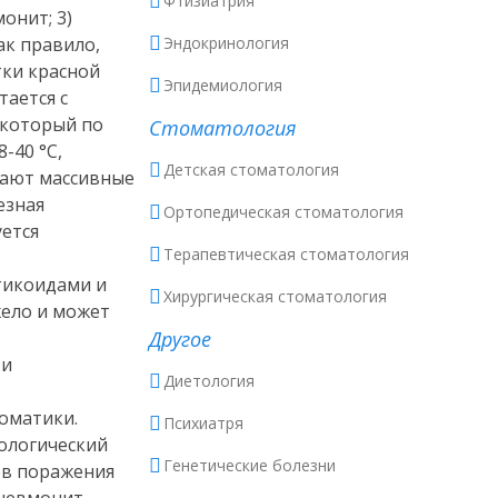
Фтизиатрия
онит; 3)
ак правило,
Эндокринология
тки красной
Эпидемиология
тается с
 который по
Стоматология
-40 °С,
Детская стоматология
вают массивные
езная
Ортопедическая стоматология
ется
Терапевтическая стоматология
тикоидами и
Хирургическая стоматология
жело и может
Другое
 и
Диетология
оматики.
Психиатря
ологический
Генетические болезни
ов поражения