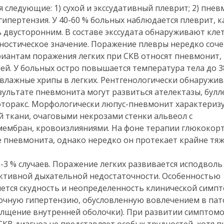
ледующие: 1) сухой и экссудативный плеврит; 2) пневм
ипертензия. У 40-60 % больных наблюдается плеврит, к
вусторонним. В составе экссудата обнаруживают кле
гностическое значение. Поражение плевры нередко соче
риантам поражения легких при СКВ относят пневмонит,
й. У больных остро повышается температура тела до 38
влажные хрипы в легких. Рентгенологически обнаружи
зультате пневмонита могут развиться ателектазы, булл
торакс. Морфологически люпус-пневмонит характеризу
ткани, очаговыми некрозами стенки альвеол с
мембран, кровоизлияниями. На фоне терапии глюкокор
 пневмонита, однако нередко он протекает крайне тя
-3 % случаев. Поражение легких развивается исподволь
ктивной дыхательной недостаточности. Особенностью
ется скудность и неопределенность клинической симпт
гочную гипертензию, обусловленную вовлечением в пат
толщение внутренней оболочки). При развитии симптом