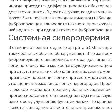
легких на фоне развернутой клинической картины 
иногда приходится дифференцировать с бактериал
достаточно высок. В других случаях, когда изменен
может быть поставлен при динамическом наблюден
фиброзирующем альвеолите неясного происхождени
наблюдаться при идиопатическом фиброзирующем
Системная склеродермия
В отличие от ревматоидного артрита и СКВ плеврит
таких больных обычно обнаруживают. В то же вре
фиброзирующего альвеолита, которая достигает 50
легочного рисунка и мелкоочаговую диссеминацию
при отсутствии какихлибо клинических симптомов
признаком поражения легких при системной склер
утолщением межальвеолярных перегородок. Преоб
глюкокортикоидной терапии у больных системной 
прогрессирования его в последние годы использу
йекоторому улучшению функции легких. По крайней 
является еще одним отличительным признаком пор