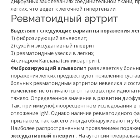
диффузных заболеваниях соединительной ткани, пр
легких, что ведет к легочной гипертензии.
Ревматоидный артрит
Выделяют следующие варианты поражения лег
1) фиброзирующий альвеолит;
2) сухой и экссудативный плеврит;
3) ревматоидные узелки в легких;
4) синдром Каплана (силикоартрит).
Фиброзирующий альвеолит
развивается у больн
поражения легких предшествуют появлению сустав
больных ревматоидным артритом невелика и состав
изменения не отличаются от таковых при идиопат
тяжело. Определенное значение в развитии диффу
Так, при иммунофлюоресцентном исследовании в т
отложение IgM. Однако наличие ревматоидного фа
признаком, так как его иногда обнаруживают и у
Наиболее распространенным проявлением поражен
экссудативный плеврит
. На аутопсии плевральн