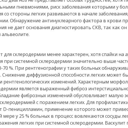
СКВ диагноз не представляет особых трудностей, хотя 
ьными пневмониями, риск заболевания которыми у бо
ия со стороны легких развиваются в начале заболевания
ии. Обнаружение антинуклеарного фактора в крови п
я не дает основания диагностировать СКВ, так как он
 альвеолите.
 для склеродермии менее характерен, хотя спайки на а
мя при системной склеродермии значительно выше част
-70 %. При рентгенографии у таких больных обнаружив
. Снижение диффузионной способности легких может б
 и рентгенологических изменений. Характерным морфо
одермии является выраженный фиброз интерстициально
ладание фиброзных изменений обусловливает малую 
склеродермией с поражением легких. Для профилактик
ют D-пеницилламин, применение которого может привес
мере у 25 % больных в процесс вовлекаются сосуды лег
ажения легких при системной склеродермии. Васкулит 