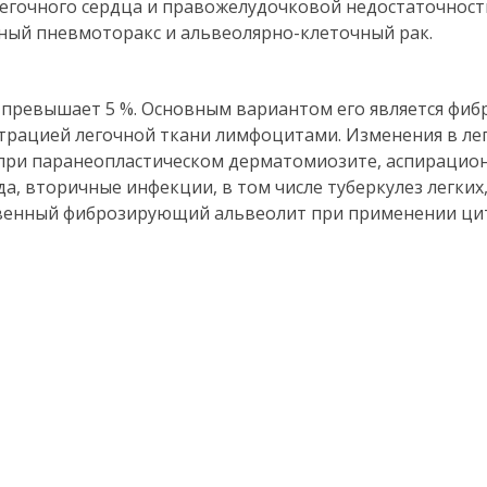
егочного сердца и правожелудочковой недостаточнос
ный пневмоторакс и альвеолярно-клеточный рак.
 превышает 5 %. Основным вариантом его является ф
ьтрацией легочной ткани лимфоцитами. Изменения в ле
 при паранеопластическом дерматомиозите, аспирацио
 вторичные инфекции, в том числе туберкулез легких,
венный фиброзирующий альвеолит при применении ци