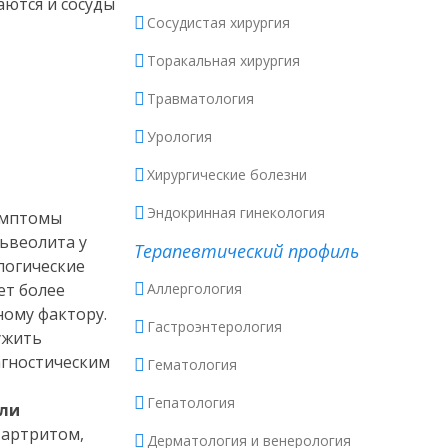
аются и сосуды
Сосудистая хирургия
Торакальная хирургия
Травматология
Урология
Хирургические болезни
Эндокринная гинекология
симптомы
ьвеолита у
Терапевтический профиль
логические
ет более
Аллергология
ому фактору.
Гастроэнтерология
ужить
агностическим
Гематология
Гепатология
или
 артритом,
Дерматология и венерология