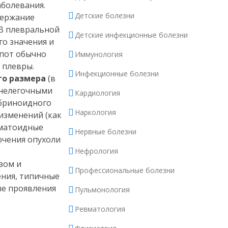
аболевания.
Детские болезни
держание
 В плевральной
Детские инфекционные болезни
о значения и
ыпот обычно
Иммунология
 плевры.
Инфекционные болезни
го размера
(в
внелегочными
Кардиология
ибриноидного
Наркология
изменений (как
вматоидные
Нервные болезни
ючения опухоли
Нефрология
зом и
Профессиональные болезни
ния, типичные
ые проявления
Пульмонология
Ревматология