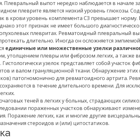
. Плевральный выпот нередко наблюдается в начале з
идном плеврите является низкий уровень глюкозы. Со
как в крови уровень комплемента СЗ превышает норму.
нако этот признак не имеет большого диагностическог
 опухолевых плевритах. Ревматоидный плевральный в
протекать длительно. Иногда он осложняется эмпиемой
ся
единичные или множественные узелки различно
том, утолщением плевры или фиброзом легких, а также 
. Гистологически узелок представляет собой участок ф
тов и валом грануляционной ткани. Обнаружение этих 
лков) патогномонично для ревматоидного артрита. Ре
 сохраняются в течение длительного времени. Для искл
егких.
очаговых теней в легких у больных, страдающих силико
следовании пораженных участков обнаруживают измене
ия. Поражение легких, как и многие другие висцеральн
азначения стероидов и (или) цитостатиков.
ка