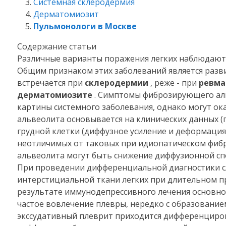
Системная склеродермия
Дерматомиозит
Пульмонологи в Москве
Содержание статьи
Различные варианты поражения легких наблюдаютс
Общим признаком этих заболеваний является разв
встречается при
склеродермии
, реже - при
ревма
дерматомиозите
. Симптомы фиброзирующего ал
картины системного заболевания, однако могут о
альвеолита основывается на клинических данных (
грудной клетки (диффузное усиление и деформация 
неотличимых от таковых при идиопатическом фи
альвеолита могут быть снижение диффузионной спо
При проведении дифференциальной диагностики с
интерстициальной ткани легких при длительном п
результате иммунодепрессивного лечения основно
частое вовлечение плевры, нередко с образование
экссудативный плеврит приходится дифференциров