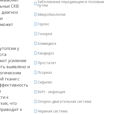
пневмонит
Заболевания передающиеся половым
путем
льных СКВ
, диагноз
Микробиология
ри
 может
Герпес
Гонорея
Хламидиоз
утопсии у
Кандидоз
ота
ают усиление
Простатит
ыть выявлено и
логическим
Псориаз
й ткани с
Сифилис
эффективность
и
ВИЧ - инфекция
ти к
Опорно-двигательная система
ких, что
приводит к
Нервная система