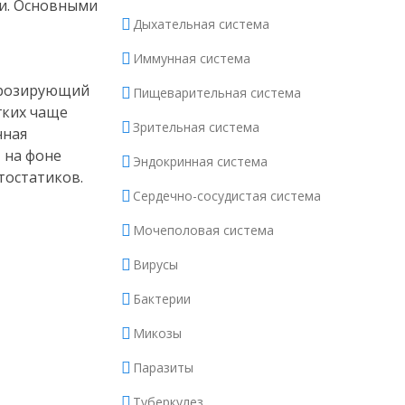
ти. Основными
Дыхательная система
Иммунная система
иброзирующий
Пищеварительная система
гких чаще
Зрительная система
нная
 на фоне
Эндокринная система
тостатиков.
Сердечно-сосудистая система
Мочеполовая система
Вирусы
Бактерии
Микозы
Паразиты
Туберкулез