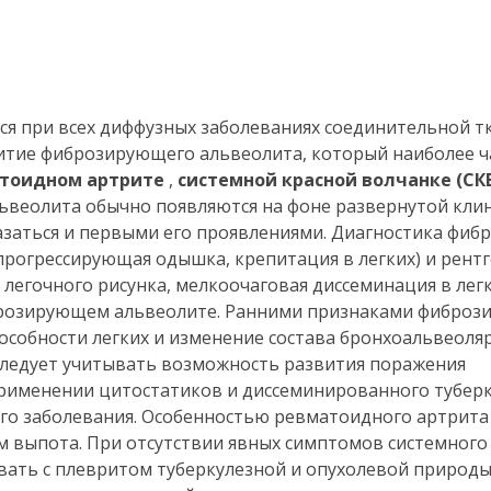
я при всех диффузных заболеваниях соединительной тк
итие фиброзирующего альвеолита, который наиболее ч
тоидном артрите
,
системной красной волчанке (СК
ьвеолита обычно появляются на фоне развернутой кли
казаться и первыми его проявлениями. Диагностика фи
прогрессирующая одышка, крепитация в легких) и рент
легочного рисунка, мелкоочаговая диссеминация в легк
брозирующем альвеолите. Ранними признаками фиброз
собности легких и изменение состава бронхоальвеоля
ледует учитывать возможность развития поражения
рименении цитостатиков и диссеминированного туберку
го заболевания. Особенностью ревматоидного артрита 
м выпота. При отсутствии явных симптомов системного
ать с плевритом туберкулезной и опухолевой природы