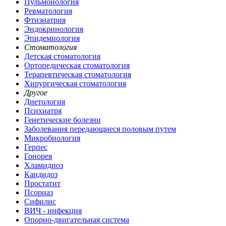
Пульмонология
Ревматология
Фтизиатрия
Эндокринология
Эпидемиология
Стоматология
Детская стоматология
Ортопедическая стоматология
Терапевтическая стоматология
Хирургическая стоматология
Другое
Диетология
Психиатря
Генетические болезни
Заболевания передающиеся половым путем
Микробиология
Герпес
Гонорея
Хламидиоз
Кандидоз
Простатит
Псориаз
Сифилис
ВИЧ - инфекция
Опорно-двигательная система