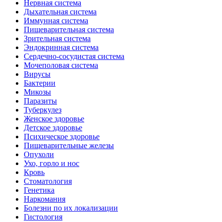
Нервная система
Дыхательная система
Иммунная система
Пищеварительная система
Зрительная система
Эндокринная система
Сердечно-сосудистая система
Мочеполовая система
Вирусы
Бактерии
Микозы
Паразиты
Туберкулез
Женское здоровье
Детское здоровье
Психическое здоровье
Пищеварительные железы
Опухоли
Ухо, горло и нос
Кровь
Стоматология
Генетика
Наркомания
Болезни по их локализации
Гистология