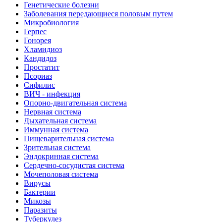
Генетические болезни
Заболевания передающиеся половым путем
Микробиология
Герпес
Гонорея
Хламидиоз
Кандидоз
Простатит
Псориаз
Сифилис
ВИЧ - инфекция
Опорно-двигательная система
Нервная система
Дыхательная система
Иммунная система
Пищеварительная система
Зрительная система
Эндокринная система
Сердечно-сосудистая система
Мочеполовая система
Вирусы
Бактерии
Микозы
Паразиты
Туберкулез