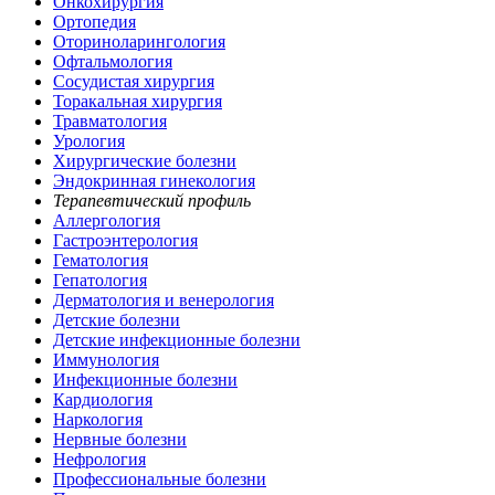
Онкохирургия
Ортопедия
Оториноларингология
Офтальмология
Сосудистая хирургия
Торакальная хирургия
Травматология
Урология
Хирургические болезни
Эндокринная гинекология
Терапевтический профиль
Аллергология
Гастроэнтерология
Гематология
Гепатология
Дерматология и венерология
Детские болезни
Детские инфекционные болезни
Иммунология
Инфекционные болезни
Кардиология
Наркология
Нервные болезни
Нефрология
Профессиональные болезни