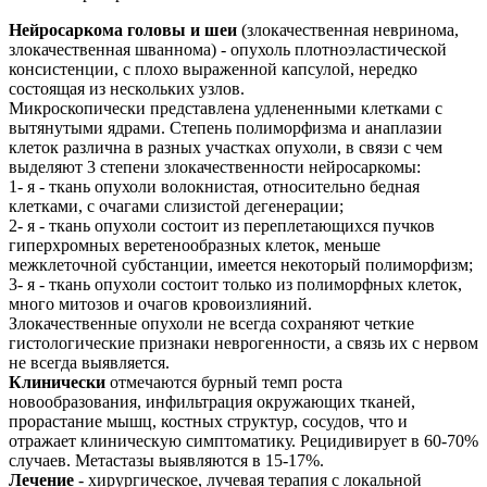
Нейросаркома головы и шеи
(злокачественная невринома,
злокачественная шваннома) - опухоль плотноэластической
консистенции, с плохо выраженной капсулой, нередко
состоящая из нескольких узлов.
Микроскопически представлена удлененными клетками с
вытянутыми ядрами. Степень полиморфизма и анаплазии
клеток различна в разных участках опухоли, в связи с чем
выделяют 3 степени злокачественности нейросаркомы:
1- я - ткань опухоли волокнистая, относительно бедная
клетками, с очагами слизистой дегенерации;
2- я - ткань опухоли состоит из переплетающихся пучков
гиперхромных веретенообразных клеток, меньше
межклеточной субстанции, имеется некоторый полиморфизм;
3- я - ткань опухоли состоит только из полиморфных клеток,
много митозов и очагов кровоизлияний.
Злокачественные опухоли не всегда сохраняют четкие
гистологические признаки неврогенности, а связь их с нервом
не всегда выявляется.
Клинически
отмечаются бурный темп роста
новообразования, инфильтрация окружающих тканей,
прорастание мышц, костных структур, сосудов, что и
отражает клиническую симптоматику. Рецидивирует в 60-70%
случаев. Метастазы выявляются в 15-17%.
Лечение
- хирургическое, лучевая терапия с локальной