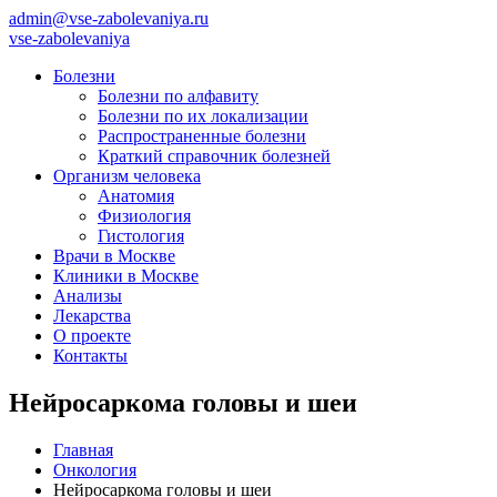
admin@vse-zabolevaniya.ru
vse-zabolevaniya
Болезни
Болезни по алфавиту
Болезни по их локализации
Распространенные болезни
Краткий справочник болезней
Организм человека
Анатомия
Физиология
Гистология
Врачи в Москве
Клиники в Москве
Анализы
Лекарства
О проекте
Контакты
Нейросаркома головы и шеи
Главная
Онкология
Нейросаркома головы и шеи