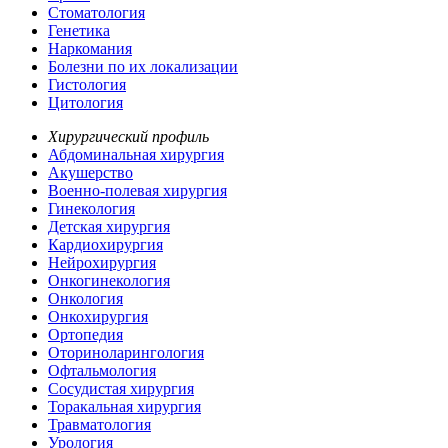
Стоматология
Генетика
Наркомания
Болезни по их локализации
Гистология
Цитология
Хирургический профиль
Абдоминальная хирургия
Акушерство
Военно-полевая хирургия
Гинекология
Детская хирургия
Кардиохирургия
Нейрохирургия
Онкогинекология
Онкология
Онкохирургия
Ортопедия
Оториноларингология
Офтальмология
Сосудистая хирургия
Торакальная хирургия
Травматология
Урология