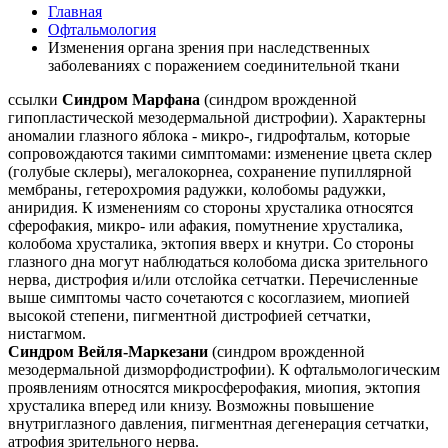
Главная
Офтальмология
Изменения органа зрения при наследственных
заболеваниях с поражением соединительной ткани
ссылки
Синдром Марфана
(синдром врожденной
гипопластической мезодермальной дистрофии). Характерны
аномалии глазного яблока - микро-, гидрофтальм, которые
сопровождаются такими симптомами: изменение цвета склер
(голубые склеры), мегалокорнеа, сохранение пупиллярной
мембраны, гетерохромия радужки, колобомы радужки,
аниридия. К изменениям со стороны хрусталика относятся
сферофакия, микро- или афакия, помутнение хрусталика,
колобома хрусталика, эктопия вверх и кнутри. Со стороны
глазного дна могут наблюдаться колобома диска зрительного
нерва, дистрофия и/или отслойка сетчатки. Перечисленные
выше симптомы часто сочетаются с косоглазием, миопией
высокой степени, пигментной дистрофией сетчатки,
нистагмом.
Синдром Вейля-Маркезани
(синдром врожденной
мезодермальной дизморфодистрофии). К офтальмологическим
проявлениям относятся микросферофакия, миопия, эктопия
хрусталика вперед или книзу. Возможны повышение
внутриглазного давления, пигментная дегенерация сетчатки,
атрофия зрительного нерва.