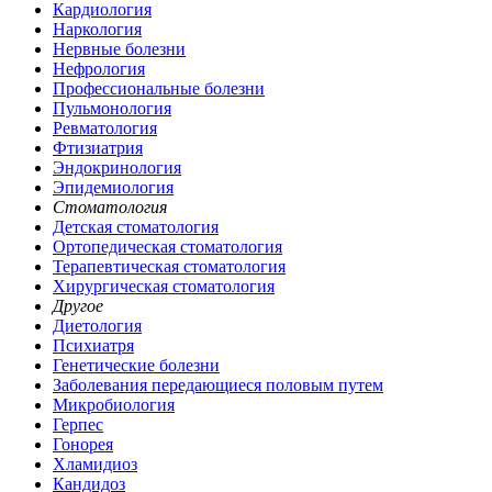
Кардиология
Наркология
Нервные болезни
Нефрология
Профессиональные болезни
Пульмонология
Ревматология
Фтизиатрия
Эндокринология
Эпидемиология
Стоматология
Детская стоматология
Ортопедическая стоматология
Терапевтическая стоматология
Хирургическая стоматология
Другое
Диетология
Психиатря
Генетические болезни
Заболевания передающиеся половым путем
Микробиология
Герпес
Гонорея
Хламидиоз
Кандидоз