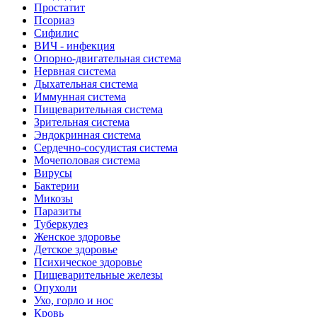
Простатит
Псориаз
Сифилис
ВИЧ - инфекция
Опорно-двигательная система
Нервная система
Дыхательная система
Иммунная система
Пищеварительная система
Зрительная система
Эндокринная система
Сердечно-сосудистая система
Мочеполовая система
Вирусы
Бактерии
Микозы
Паразиты
Туберкулез
Женское здоровье
Детское здоровье
Психическое здоровье
Пищеварительные железы
Опухоли
Ухо, горло и нос
Кровь