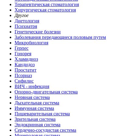
Терапевтическая стоматология
Хирургическая стоматология
Другое
Диетология
Психиатря
Генетические болезни
Заболевания передающиеся половым путем
Микробиология
Герпес
Гонорея
Хламидиоз
Кандидоз
Простатит
Псориаз
Сифилис
ВИЧ - инфекция
Опорно-двигательная система
Нервная система
Дыхательная система
Иммунная система
Пищеварительная система
Зрительная система
Эндокринная система
Сердечно-сосудистая система
Мочеполовая система