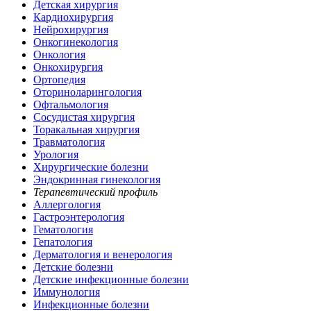
Детская хирургия
Кардиохирургия
Нейрохирургия
Онкогинекология
Онкология
Онкохирургия
Ортопедия
Оториноларингология
Офтальмология
Сосудистая хирургия
Торакальная хирургия
Травматология
Урология
Хирургические болезни
Эндокринная гинекология
Терапевтический профиль
Аллергология
Гастроэнтерология
Гематология
Гепатология
Дерматология и венерология
Детские болезни
Детские инфекционные болезни
Иммунология
Инфекционные болезни