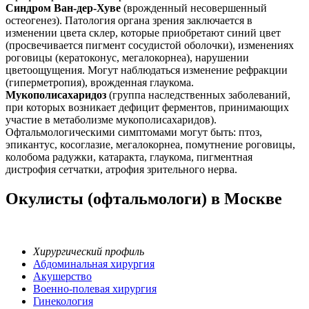
Синдром Ван-дер-Хуве
(врожденный несовершенный
остеогенез). Патология органа зрения заключается в
изменении цвета склер, которые приобретают синий цвет
(просвечивается пигмент сосудистой оболочки), изменениях
роговицы (кератоконус, мегалокорнеа), нарушении
цветоощущения. Могут наблюдаться изменение рефракции
(гиперметропия), врожденная глаукома.
Мукополисахаридоз
(группа наследственных заболеваний,
при которых возникает дефицит ферментов, принимающих
участие в метаболизме мукополисахаридов).
Офтальмологическими симптомами могут быть: птоз,
эпикантус, косоглазие, мегалокорнеа, помутнение роговицы,
колобома радужки, катаракта, глаукома, пигментная
дистрофия сетчатки, атрофия зрительного нерва.
Окулисты (офтальмологи) в Москве
Хирургический профиль
Абдоминальная хирургия
Акушерство
Военно-полевая хирургия
Гинекология