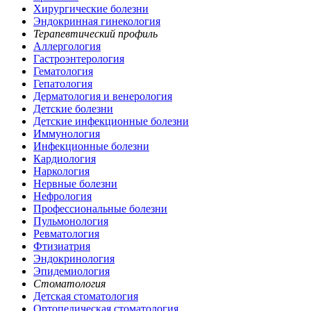
Хирургические болезни
Эндокринная гинекология
Терапевтический профиль
Аллергология
Гастроэнтерология
Гематология
Гепатология
Дерматология и венерология
Детские болезни
Детские инфекционные болезни
Иммунология
Инфекционные болезни
Кардиология
Наркология
Нервные болезни
Нефрология
Профессиональные болезни
Пульмонология
Ревматология
Фтизиатрия
Эндокринология
Эпидемиология
Стоматология
Детская стоматология
Ортопедическая стоматология