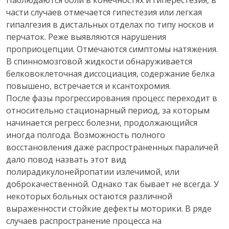
Наблюдаются боли в конечностях и гиперестезия, в
части случаев отмечается гипестезия или легкая
гипалгезия в дистальных отделах по типу носков и
перчаток. Реже выявляются нарушения
проприоцепции. Отмечаются симптомы натяжения.
В спинномозговой жидкости обнаруживается
белковоклеточная диссоциация, содержание белка
повышено, встречается и ксантохромия.
После фазы прогрессирования процесс переходит в
относительно стационарный период, за которым
начинается регресс болезни, продолжающийся
иногда полгода. Возможность полного
восстановления даже распространенных параличей
дало повод назвать этот вид
полирадикулонейропатии излечимой, или
доброкачественной. Однако так бывает не всегда. У
некоторых больных остаются различной
выраженности стойкие дефекты моторики. В ряде
случаев распространение процесса на