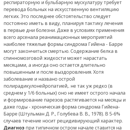
респираторную и бульбарную мускулатуру требует
перевода больных на искусственную вентиляцию
легких. Это последнее обстоятельство следует
постоянно иметь в виду, планируя тактику лечения
в первые дни болезни. Даже в условиях применения
всего арсенала реанимационных мероприятий
наиболее тяжелые формы синдрома Гийена - Барре
могут закончиться смертью. Содержание белка в
спинномозговой жидкости может нарастать
месяцами, а иногда оно остается длительно
повышенным и после выздоровления. Хотя
заболевание и названо острой
полирадикулонейропатией,. не так уж редко (в
среднем у 1/6 больных) оно не имеет острого начала
и формирование парезов растягивается на месяцы и
даже годы - хроническая форма синдрома Гийена-
Барре (Штульман Д. Р., Голубева В. В., 1978). В 5-6%
случаев течение носит рецидивирующий характер.
Диагноз
при типичном остром начале ставится на