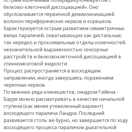
острым излечимым полирадикулоневритом с
белково-клеточной диссоциацией». Оно
обусловливается первичной демиелинизацией
волокон периферических нервов и корешков.
Характеризуется острым развитием симметричных
вялых параличей, охватывающих как дистальные,
так нередко и проксимальные отделы конечностей,
незначительной выраженностью сенсорных
расстройств и белковоклеточной диссоциацией в
спинномозговой жидкости.
Процесс распространяется в восходящем
направлении, иногда завершаясь поражением
черепных нервов.
По мнению ряда клиницистов, синдром Гийена -
Барре можно рассматривать в качестве начальной
ступени (как менее утяжеленный вариант)
восходящего паралича Ландри. Последний
развивается столь же бурно, но завершается по ходу
восходящего процесса параличом дыхательной