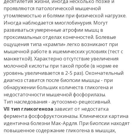
десятилетия жизни, иногда несколько позже и
проявляются патологической мышечной
утомляемостью и болями при физической нагрузке.
Иногда наблюдается миоглобинурия. Могут
развиваться умеренные атрофии мышц в
проксимальных отделах конечностей. Болевые
ощущения типа «крампи» легко возникают при
мышечной работе в ишемических условиях (тест с
манжеткой). Характерно отсутствие увеличения
молочной кислоты при такой пробе (в норме ее
уровень увеличивается в 2-5 раз). Окончательный
диагноз ставится после биопсии мышцы - при
обнаружении больших количеств гликогена и
недостаточности мышечной фосфорилазы.
Тип наследования - аутосомно-рецессивный.
VII тип гликогеноза
зависит от недостатка
фермента фосфофруктокиназы. Клинически картина
идентична болезни Мак-Ардля. При биопсии находят
повышенное содержание гликогена в мышцах,