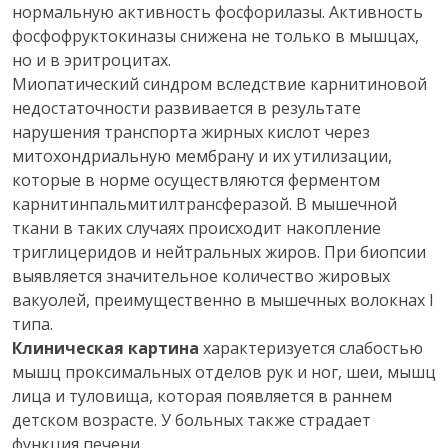
нормальную активность фосфорилазы. Активность
фосфофруктокиназы снижена не только в мышцах,
но и в эритроцитах.
Миопатический синдром вследствие карнитиновой
недостаточности развивается в результате
нарушения транспорта жирных кислот через
митохондриальную мембрану и их утилизации,
которые в норме осуществляются ферментом
карнитинпальмитилтрансферазой. В мышечной
ткани в таких случаях происходит накопление
триглицеридов и нейтральных жиров. При биопсии
выявляется значительное количество жировых
вакуолей, преимущественно в мышечных волокнах I
типа.
Клиническая картина
характеризуется слабостью
мышц проксимальных отделов рук и ног, шеи, мышц
лица и туловища, которая появляется в раннем
детском возрасте. У больных также страдает
функция печени.