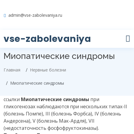
admin@vse-zabolevaniya.ru
vse-zabolevaniya
Миопатические синдромы
Главная
Нервные болезни
Миопатические синдромы
ссылки
Миопатические синдромы
при
гликогенозах наблюдаются при нескольких типах-II
(болезнь Помпе), III (болезнь Форбса), IV (болезнь
Андерсена), V (болезнь Мак-Ардля), VII
(недостаточность фосфофруктокиназы).