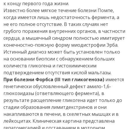
к концу первого года жизни.
Известно более мягкое течение болезни Помпе,
когда имеется лишь недостаточность фермента, а
не его полное отсутствие. В таких случаях нет
грубого поражения внутренних органов, в частности
сердца, а мышечный синдром полностью имитирует
конечностно-поясную форму миодистрофии Эрба.
Истинный диагноз может быть установлен только
на основании биопсии с обнаружением больших
количеств гликогена и гистохимическим
подтверждением отсутствия кислой мальтазы.
При болезни Форбса (III тип гликогеноза)
имеется
генетически обусловленный дефект амило-1,6-
глюкозидазы (ответвляющего фермента), в
результате расщепление гликогена идет только до
стадии образования лимитдекстринов и они
накапливаются в печени, в скелетных мышцах и в
лейкоцитах. Клиническая картина представлена
гепатомегалией и отставанием в моторном