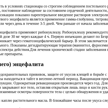
ь в условиях стационара со строгим соблюдением постельного 
, постоянное наблюдение за состоянием сердечной деятельност
икации показано парентеральное введение растворов электроли
евого энцефалита является применение гамма-глобулина, титров
 через день в течение 3-5 дней. Чем раньше от начала заболева
 энцефалита применяют рибонуклеазу. Рибонуклеазу рекомендует
ой дозе 30 мг через каждые 4 ч. Первую инъекцию делают по Безр
роникает через гематоэнцефалический барьер. В этом заключаетс
ного. Показаны дегидратирующая терапия (маннитол, фуросеми
пектра действия.Для лечения хронической стадии заболевания
ые препараты.
его) энцефалита
дохранительных прививок, защите от укусов клещей и борьбе с
 находиться в тайге в весенне-летний период. Вакцинация пров
трукции. Однократная ревакцинация производится через год. Дл
закрывают все тело, оставляя открытым лишь лицо и кисти рук
взаимные осмотры поверхности тела с целью обнаружения и удал
ти каплю растительного масла. В ближайшие часы после укуса 