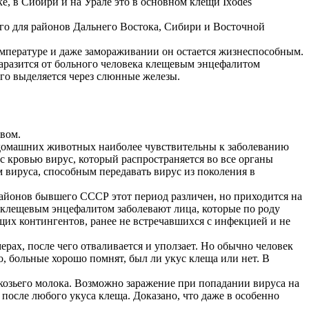
, в Сибири и на Урале это в основном клещи Ixodes
ного для районов Дальнего Востока, Сибири и Восточной
емпературе и даже замораживании он остается жизнеспособным.
заразится от больного человека клещевым энцефалитом
го выделяется через слюнные железы.
вом.
з домашних животных наиболее чувствительны к заболеванию
 кровью вирус, который распространяется во все органы
м вируса, способным передавать вирус из поколения в
районов бывшего СССР этот период различен, но приходится на
о, клещевым энцефалитом заболевают лица, которые по роду
их контингентов, ранее не встречавшихся с инфекцией и не
ерах, после чего отваливается и уползает. Но обычно человек
о, больные хорошо помнят, был ли укус клеща или нет. В
козьего молока. Возможно заражение при попадании вируса на
 после любого укуса клеща. Доказано, что даже в особенно