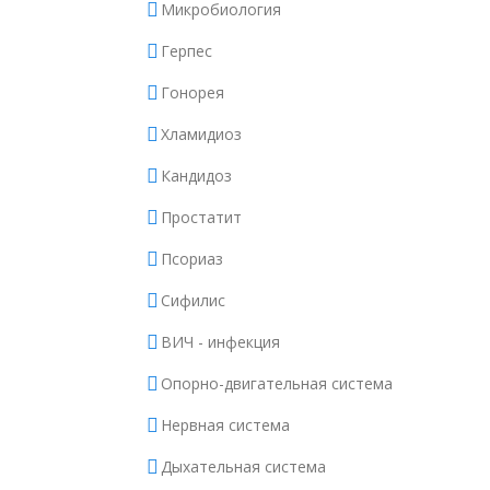
Микробиология
Герпес
Гонорея
Хламидиоз
Кандидоз
Простатит
Псориаз
Сифилис
ВИЧ - инфекция
Опорно-двигательная система
Нервная система
Дыхательная система