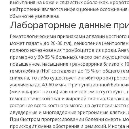
высыпания на коже и слизистых оболочках, кровот
нейтропении являются инфекционные осложнения - 
обычно не увеличена.
Лабораторные данные при
Гематологическими признаками аплазии костного 
может падать до 20-30 г/л), лейкопения (нейтроп
полного исчезновения тромбоцитов из крови. Ане
примерно у 60-65 % больных), число ретикулоцито
повышенное, насыщение трансферрина близко к 100
гемоглобина (HbF составляет до 15 % от общего г
снижена, то либо существует ингибитор эритропоэт
увеличена до 40-60 мм/ч. При пункционной биопси
(миелокарио- цитов) или они совсем отсутствуют,
гемопоэтической ткани жировой тканью. Однако да
состояние всего костного мозга: на аутопсии час
двуядерные и многоядерные эритроидные клетки, 
При быстром прогрессировании болезни смерть мо
происходит смена обострения и ремиссий. Иногда 