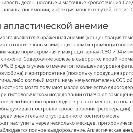
очивость десен, носовые и маточные кровотечения. Сл
ангины, пневмонии, инфекция мочевых путей, сепсис. 
 апластической анемие
мозга являются выраженная анемия (концентрация гем
ения с относительным лимфоцитозом) и тромбоцитопения
мия чаще нормохромная и макроцитарная (СЭО > 94 мкм
в снижено. Содержание железа в сыворотке кровй норм
 %. В ряде случаев отмечается повышение уровня фет
емоглобина) и эритропоэтина (поскольку продукция эри
ина, либо костный мозг к нему нечувствителен). СОЭ о
и костного мозга получают малое количество ядросоде
 при гистологическом исследовании отмечают замещени
же если биопсию производят в разных местах, то она 
то обнаруживают островки кроветворения (регенерации)
среди значительно опустошенного костного мозга.
жет наступить через несколько месяцев, при хроничес
наблюдается полное выздоровление. Апластическая ане