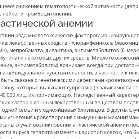
ющееся снижением гематопоэтической активности (депр
е лейко- и тромбоцитопении.
ластической анемии
ствии ряда миелотоксических факторов: ионизирующег
яка; лекарственных средств - хлорамфеникола (левомиц
ин), мепробамата, дилантина, антиметаболитов (6-мер
бутина) и некоторых других средств. Миелотоксический
ение, антиметаболиты) возникает всегда при достато
а индивидуальной .чувствительности, в частности к не
 быть связана с генетическими дефектами кроветворных
тазону, которые вызывают супрессию (в зависимости от
1:40 000 лиц, их принимающих. Наследственный характер
ских клеток к данным лекарственным веществам подт
 одной семьи и у однояйцевых близнецов. В других слу
ми угнетения кроветворения с иммунными механизмам
саны случаи возникновения апластической анемии пос
ости вируса гепатита изменять кариотип клеток, что б