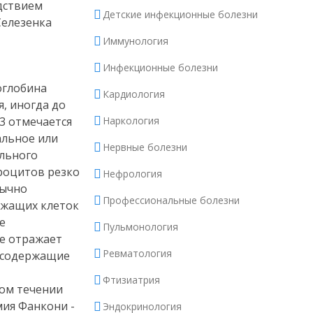
едствием
Детские инфекционные болезни
Селезенка
Иммунология
Инфекционные болезни
оглобина
Кардиология
, иногда до
3 отмечается
Наркология
альное или
Нервные болезни
ального
троцитов резко
Нефрология
бычно
Профессиональные болезни
ржащих клеток
е
Пульмонология
не отражает
Ревматология
, содержащие
Фтизиатрия
ком течении
мия Фанкони -
Эндокринология