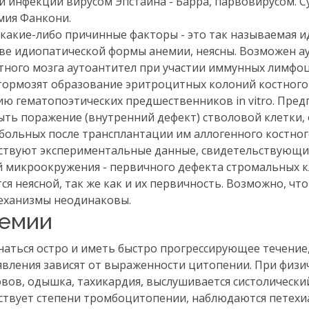
й инфекции вирусом Эпстайна - Барра, парвовирусом. С
мия Фанкони.
 какие-либо причинные факторы - это так называемая 
ове идиопатической формы анемии, неясны. Возможен 
стного мозга аутоантител при участии иммунных лимфо
 тормозят образование эритроцитных колоний костного
 гематопоэтических предшественников in vitro. Пре
ыть поражение (внутренний дефект) стволовой клетки, 
больных после трансплантации им аллогенного костног
ствуют экспериментальные данные, свидетельствующи
й микроокружения - первичного дефекта стромальных к
ся неясной, так же как и их первичность. Возможно, чт
механизмы неодинаковы.
немии
наться остро и иметь быстро прогрессирующее течение
явления зависят от выраженности цитопении. При физи
вов, одышка, тахикардия, выслушивается систолически
тствует степени тромбоцитопении, наблюдаются петех