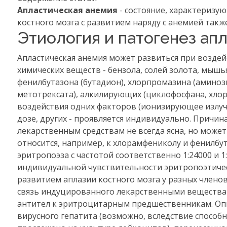
Апластическая анемия
- состояние, характеризу
костного мозга с развитием наряду с анемией такж
Этиология и патогенез ап
Апластическая анемия может развиться при воздей
химических веществ - бензола, солей золота, мышь
фенилбутазона (бутадион), хлорпромазина (аминоз
метотрексата), алкилирующих (циклофосфана, хлор
воздействия одних факторов (ионизирующее излуч
дозе, других - проявляется индивидуально. Причин
лекарственным средствам не всегда ясна, но может
относится, например, к хлорамфениколу и фенилбу
эритропоэза с частотой соответственно 1:24000 и 
индивидуальной чувствительности эритропоэтиче
развитием аплазии костного мозга у разных членов
связь индуцированного лекарственными вещества
антител к эритроцитарным предшественникам. Опи
вирусного гепатита (возможно, вследствие способн