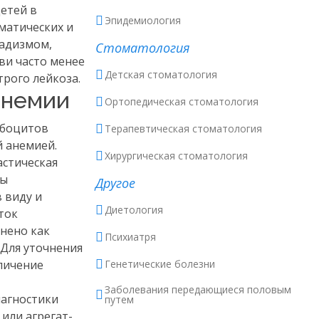
детей в
Эпидемиология
оматических и
надизмом,
Стоматология
ви часто менее
Детская стоматология
рого лейкоза.
анемии
Ортопедическая стоматология
мбоцитов
Терапевтическая стоматология
й анемией.
Хирургическая стоматология
астическая
ты
Другое
 виду и
Диетология
ток
енено как
Психиатря
 Для уточнения
личение
Генетические болезни
Заболевания передающиеся половым
иагностики
путем
или агрегат-