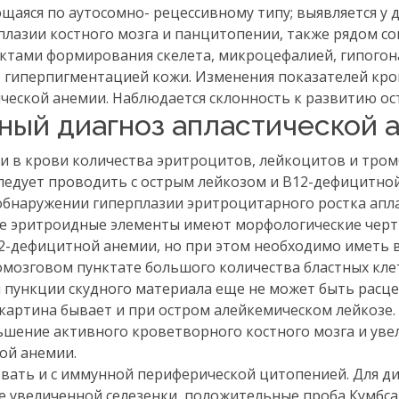
щаяся по аутосомно- рецессивному типу; выявляется у 
 аплазии костного мозга и панцитопении, также рядом с
ектами формирования скелета, микроцефалией, гипого
, гиперпигментацией кожи. Изменения показателей кро
еской анемии. Наблюдается склонность к развитию ост
ный диагноз апластической 
и в крови количества эритроцитов, лейкоцитов и тро
ледует проводить с острым лейкозом и В12-дефицитно
 обнаружении гиперплазии эритроцитарного ростка апл
тве эритроидные элементы имеют морфологические чер
12-дефицитной анемии, но при этом необходимо иметь в
омозговом пунктате большого количества бластных кле
и пункции скудного материала еще не может быть расц
я картина бывает и при остром алейкемическом лейкозе.
ьшение активного кроветворного костного мозга и уве
ой анемии.
ать и с иммунной периферической цитопенией. Для д
увеличенной селезенки, положительные проба Кумбса 