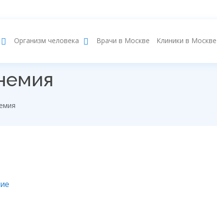
Врачи в Москве
Клиники в Москве
Организм человека
немия
немия
мие