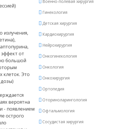
Военно-полевая хирургия
ессией)
Гинекология
Детская хирургия
о излучения,
Кардиохирургия
етина),
Нейрохирургия
каптопурина,
 эффект от
Онкогинекология
чно большой
которым
Онкология
 клеток. Это
Онкохирургия
 дозы)
Ортопедия
верждается
Оториноларингология
чаях вероятна
и - появлением
Офтальмология
ле острого
Сосудистая хирургия
ыло