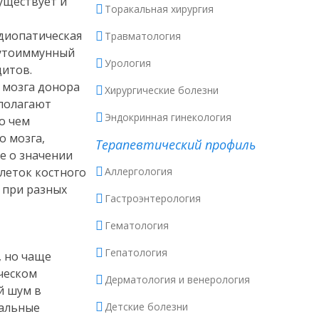
уществует и
Торакальная хирургия
идиопатическая
Травматология
аутоиммунный
Урология
цитов.
 мозга донора
Хирургические болезни
дполагают
Эндокринная гинекология
о чем
о мозга,
Терапевтический профиль
е о значении
леток костного
Аллергология
о при разных
Гастроэнтерология
Гематология
Гепатология
, но чаще
ческом
Дерматология и венерология
й шум в
иальные
Детские болезни