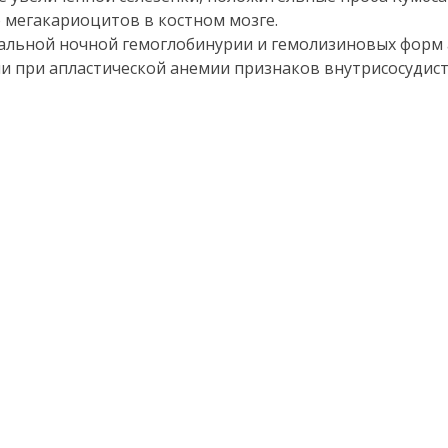
 мегакариоцитов в костном мозге.
мальной ночной гемоглобинурии и гемолизиновых форм
и при апластической анемии признаков внутрисосудист