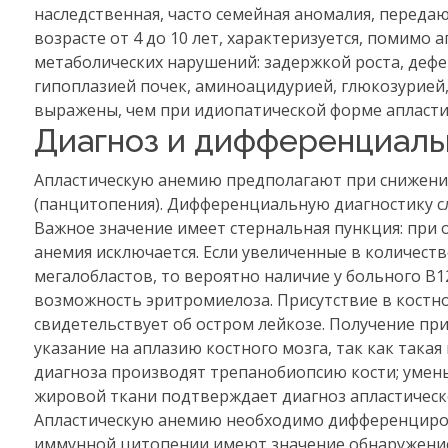
наследственная, часто семейная аномалия, передаю
возрасте от 4 до 10 лет, характеризуется, помимо
метаболических нарушений: задержкой роста, деф
гипоплазией почек, аминоацидурией, глюкозурией
выражены, чем при идиопатической форме апластич
Диагноз и дифференциаль
Апластическую анемию предполагают при снижени
(панцитопения). Дифференциальную диагностику с
Важное значение имеет стернальная пункция: при
анемия исключается. Если увеличенные в количес
мегалобластов, то вероятно наличие у больного В
возможность эритромиелоза. Присутствие в костн
свидетельствует об остром лейкозе. Получение пр
указание на аплазию костного мозга, так как така
диагноза производят трепанобиопсию кости; умен
жировой ткани подтверждает диагноз апластическ
Апластическую анемию необходимо дифференциров
иммунной цитопении имеют значение обнаружение 