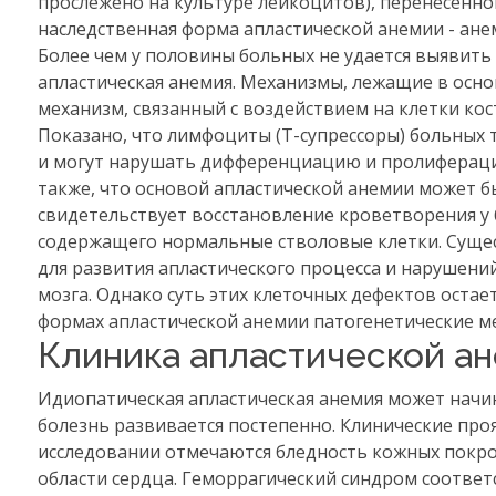
прослежено на культуре лейкоцитов), перенесенно
наследственная форма апластической анемии - ане
Более чем у половины больных не удается выявить
апластическая анемия. Механизмы, лежащие в осн
механизм, связанный с воздействием на клетки ко
Показано, что лимфоциты (Т-супрессоры) больных
и могут нарушать дифференциацию и пролиферацию
также, что основой апластической анемии может б
свидетельствует восстановление кроветворения у 
содержащего нормальные стволовые клетки. Суще
для развития апластического процесса и нарушени
мозга. Однако суть этих клеточных дефектов остает
формах апластической анемии патогенетические 
Клиника апластической а
Идиопатическая апластическая анемия может начи
болезнь развивается постепенно. Клинические про
исследовании отмечаются бледность кожных покро
области сердца. Геморрагический синдром соотве