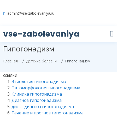
admin@vse-zabolevaniya.ru
vse-zabolevaniya
Гипогонадизм
Главная
Детские болезни
Гипогонадизм
ссылки
Этиология гипогонадизма
Патоморфология гипогонадизма
Клиника гипогонадизма
Диагноз гипогонадизма
дифф. диагноз гипогонадизма
Течение и прогноз гипогонадизма