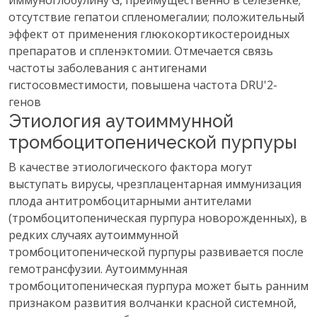
иммуноглобулину G, преимущественно в селезенке;
отсутствие гепатои спленомегалии; положительный
эффект от применения глюкокортикостероидных
препаратов и спленэктомии. Отмечается связь
частоты заболевания с антигенами
гистосовместимости, повышена частота DRU'2-
генов
Этиология аутоиммунной
тромбоцитопенической пурпуры
В качестве этиологического фактора могут
выступать вирусы, чрезплацентарная иммунизация
плода антитромбоцитарными антителами
(тромбоцитопеническая пурпура новорожденных), в
редких случаях аутоиммунной
тромбоцитопенической пурпуры развивается после
гемотрансфузии. Аутоиммунная
тромбоцитопеническая пурпура может быть ранним
признаком развития волчанки красной системной,