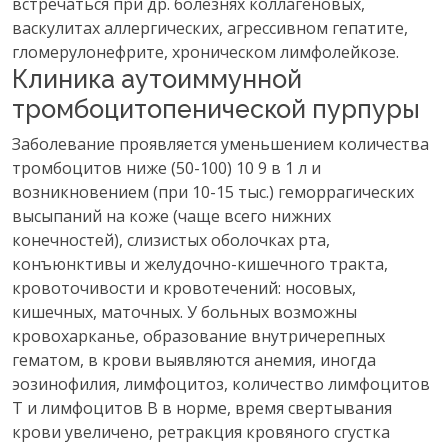
встречаться при др. болезнях коллагеновых,
васкулитах аллергических, агрессивном гепатите,
гломерулонефрите, хроническом лимфолейкозе.
Клиника аутоиммунной
тромбоцитопенической пурпуры
Заболевание проявляется уменьшением количества
тромбоцитов ниже (50-100) 10 9 в 1 л и
возникновением (при 10-15 тыс.) геморрагических
высыпаний на коже (чаще всего нижних
конечностей), слизистых оболочках рта,
конъюнктивы и желудочно-кишечного тракта,
кровоточивости и кровотечений: носовых,
кишечных, маточных. У больных возможны
кровохарканье, образование внутричерепных
гематом, в крови выявляются анемия, иногда
эозинофилия, лимфоцитоз, количество лимфоцитов
Т и лимфоцитов В в норме, время свертывания
крови увеличено, ретракция кровяного сгустка