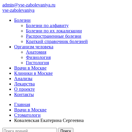
admin@vse-zabolevaniya.ru
vse-zabolevaniya
Болезни
Болезни по алфавиту
Болезни по их локализации
Распространенные болезни
Краткий справочник болезней
Организм человека
Анатомия
Физиология
Гистология
Врачи в Москве
Клиники в Москве
Анализы
Лекарства
О проекте
Контакты
Главная
Врачи в Москве
Стоматологи
Ковалевская Екатерина Сергеевна