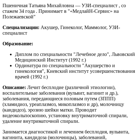
Пшеничная Татьяна Михайловна — УЗИ-специалист , со
стажем 34 года . Принимает в "«МедлайН-Сервис» на
Полежаевской"
Специализации:
Акушер, Гинеколог, Маммолог, УЗИ-
специалист
Образование:
Диплом по специальности "Лечебное дело", Львовский
Медицинский Институт (1992 г.)
Ординатура по специальности "Акушерство и
гинекология", Киевский институт усовершенствования
врачей (1992 г.)
Описание:
Лечит бесплодие (различной этиологии),
воспалительные заболевания (вульвит, вагинит и др.),
заболевания, передающиеся половым путем (ЗППП)
(хламидиоз, уреаплазмоз, микоплазмоз и др), молочницу
(кандидоз), эрозию шейки матки. Проводит
видеокольпоскопию, установку внутриматочной спирали,
удаление внутриматочной спирали.
Занимается диагностикой и лечением бесплодия, вульвита,
вагинита, кандидоза (молочницы), заболеваний,