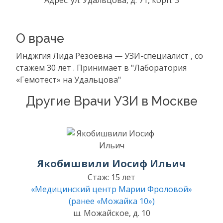
Адрес: ул. Удальцова, д. 71, корп. 3
О враче
Инджгия Лида Резоевна — УЗИ-специалист , со
стажем 30 лет . Принимает в "Лаборатория
«Гемотест» на Удальцова"
Другие Врачи УЗИ в Москве
Якобишвили Иосиф Ильич
Стаж: 15 лет
«Медицинский центр Марии Фроловой»
(ранее «Можайка 10»)
ш. Можайское, д. 10