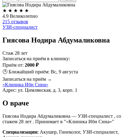
★
★
★
★
★
4.9
Великолепно
215 отзывов
УЗИ-специалист
Гиясова Нодира Абдумаликовна
Стаж 28 лет
Записаться на приём в клинику:
Приём от:
2000 ₽
🕐 Ближайший приём: Вс, 9 августа
Записаться на приём →
«Клиника Ибн Сина»
Адрес: ул. Цимлянская, д. 3, корп. 1
О враче
Гиясова Нодира Абдумаликовна — УЗИ-специалист , со
стажем 28 лет . Принимает в "«Клиника Ибн Сина»"
Специализации:
Акушер, Гинеколог, УЗИ-специалист,