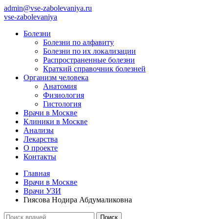
admin@vse-zabolevaniya.ru
vse-zabolevaniya
Болезни
Болезни по алфавиту
Болезни по их локализации
Распространенные болезни
Краткий справочник болезней
Организм человека
Анатомия
Физиология
Гистология
Врачи в Москве
Клиники в Москве
Анализы
Лекарства
О проекте
Контакты
Главная
Врачи в Москве
Врачи УЗИ
Гиясова Нодира Абдумаликовна