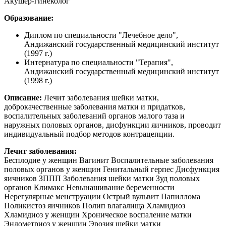
Акушер-гинеколог
Образование:
Диплом по специальности "Лечебное дело",
Андижанский государственный медицинский институт
(1997 г.)
Интернатура по специальности "Терапия",
Андижанский государственный медицинский институт
(1998 г.)
Описание:
Лечит заболевания шейки матки,
доброкачественные заболевания матки и придатков,
воспалительных заболеваний органов малого таза и
наружных половых органов, дисфункции яичников, проводит
индивидуальный подбор методов контрацепции.
Лечит заболевания:
Бесплодие у женщин
Вагинит
Воспалительные заболевания
половых органов у женщин
Генитальный герпес
Дисфункция
яичников
ЗППП
Заболевания шейки матки
Зуд половых
органов
Климакс
Невынашивание беременности
Нерегулярные менструации
Острый вульвит
Папиллома
Поликистоз яичников
Полип влагалища
Хламидиоз
Хламидиоз у женщин
Хроническое воспаление матки
Эндометриоз у женщин
Эрозия шейки матки