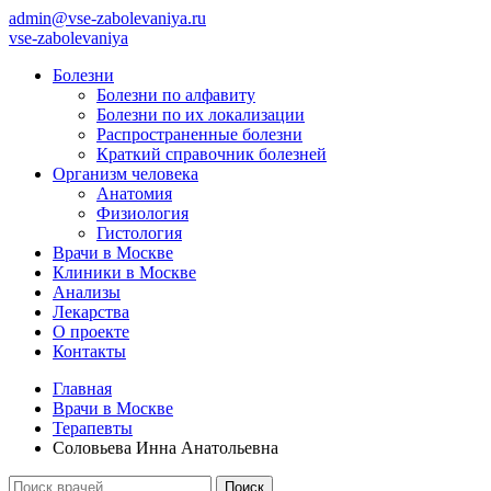
admin@vse-zabolevaniya.ru
vse-zabolevaniya
Болезни
Болезни по алфавиту
Болезни по их локализации
Распространенные болезни
Краткий справочник болезней
Организм человека
Анатомия
Физиология
Гистология
Врачи в Москве
Клиники в Москве
Анализы
Лекарства
О проекте
Контакты
Главная
Врачи в Москве
Терапевты
Соловьева Инна Анатольевна