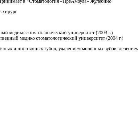
 Принимает в "Стоматология «ПреАмбула» Жулебино"
г-хирург
ый медико стоматологический университет (2003 г.)
твенный медико стоматологический университет (2004 г.)
очных и постоянных зубов, удалением молочных зубов, лечением