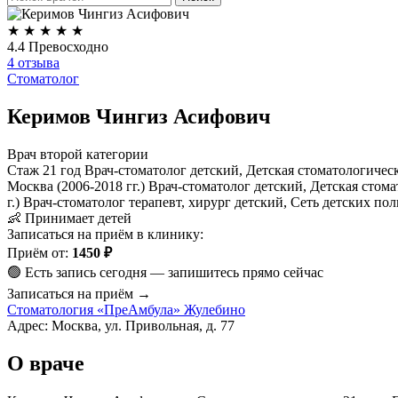
★
★
★
★
★
4.4
Превосходно
4 отзыва
Стоматолог
Керимов Чингиз Асифович
Врач второй категории
Стаж 21 год
Врач-стоматолог детский, Детская стоматологичес
Москва (2006-2018 гг.) Врач-стоматолог детский, Детская стом
г.) Врач-стоматолог терапевт, хирург детский, Сеть детских по
👶 Принимает детей
Записаться на приём в клинику:
Приём от:
1450 ₽
🟢 Есть запись сегодня — запишитесь прямо сейчас
Записаться на приём →
Стоматология «ПреАмбула» Жулебино
Адрес: Москва, ул. Привольная, д. 77
О враче