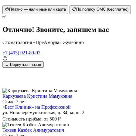
💳
Платно — наличные или карта
📋
По полису ОМС (бесплатно)
✅
Отлично! Звоните, запишем вас
Стоматология «ПреАмбула» Жулебино
+7 (495) 021-89-97
😔
← Вернуться назад
Каркузаева Кристина Мамуковна
Стаж: 7 лет
«Бест Клиник» на Профсоюзной
ул. Новочерёмушкинская, д. 34, корп. 2
Стоимость приёма: от 500 ₽
Текеев Казбек Алимуратович
Стаж: 7 лет