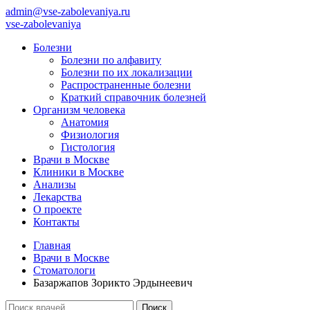
admin@vse-zabolevaniya.ru
vse-zabolevaniya
Болезни
Болезни по алфавиту
Болезни по их локализации
Распространенные болезни
Краткий справочник болезней
Организм человека
Анатомия
Физиология
Гистология
Врачи в Москве
Клиники в Москве
Анализы
Лекарства
О проекте
Контакты
Главная
Врачи в Москве
Стоматологи
Базаржапов Зорикто Эрдынеевич