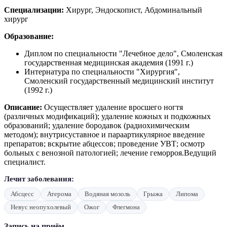
Специализации:
Хирург, Эндоскопист, Абдоминальный
хирург
Образование:
Диплом по специальности "Лечебное дело", Смоленская
государственная медицинская академия (1991 г.)
Интернатура по специальности "Хирургия",
Смоленский государственный медицинский институт
(1992 г.)
Описание:
Осуществляет удаление вросшего ногтя
(различных модификаций); удаление кожных и подкожных
образований; удаление бородавок (радиохимическим
методом); внутрисуставное и параартикулярное введение
препаратов; вскрытие абцессов; проведение УВТ; осмотр
больных с венозной патологией; лечение геморроя.Ведущий
специалист.
Лечит заболевания:
Абсцесс
Атерома
Водяная мозоль
Грыжа
Липома
Невус неопухолевый
Ожог
Флегмона
Запись на приём