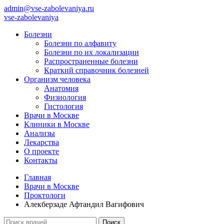
admin@vse-zabolevaniya.ru
vse-zabolevaniya
Болезни
Болезни по алфавиту
Болезни по их локализации
Распространенные болезни
Краткий справочник болезней
Организм человека
Анатомия
Физиология
Гистология
Врачи в Москве
Клиники в Москве
Анализы
Лекарства
О проекте
Контакты
Главная
Врачи в Москве
Проктологи
Алекберзаде Афтандил Вагифович