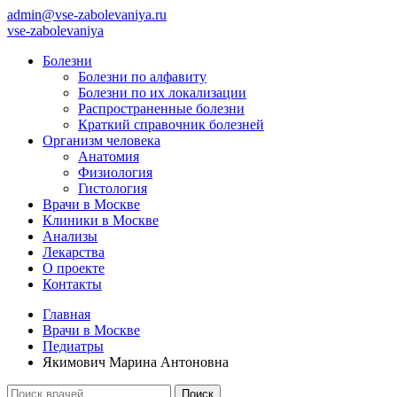
admin@vse-zabolevaniya.ru
vse-zabolevaniya
Болезни
Болезни по алфавиту
Болезни по их локализации
Распространенные болезни
Краткий справочник болезней
Организм человека
Анатомия
Физиология
Гистология
Врачи в Москве
Клиники в Москве
Анализы
Лекарства
О проекте
Контакты
Главная
Врачи в Москве
Педиатры
Якимович Марина Антоновна