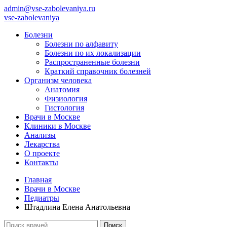
admin@vse-zabolevaniya.ru
vse-zabolevaniya
Болезни
Болезни по алфавиту
Болезни по их локализации
Распространенные болезни
Краткий справочник болезней
Организм человека
Анатомия
Физиология
Гистология
Врачи в Москве
Клиники в Москве
Анализы
Лекарства
О проекте
Контакты
Главная
Врачи в Москве
Педиатры
Штадлина Елена Анатольевна