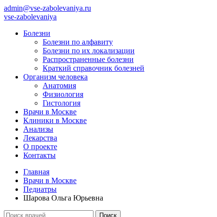
admin@vse-zabolevaniya.ru
vse-zabolevaniya
Болезни
Болезни по алфавиту
Болезни по их локализации
Распространенные болезни
Краткий справочник болезней
Организм человека
Анатомия
Физиология
Гистология
Врачи в Москве
Клиники в Москве
Анализы
Лекарства
О проекте
Контакты
Главная
Врачи в Москве
Педиатры
Шарова Ольга Юрьевна