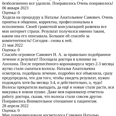
безболезненно все удалили. Понравилось Очень понравилось!
06 января 2023
Оценка: 0
Ходила на процедуру к Наталье Анатольевне Самович. Очень
приятна в общении, корректна, профессиональна в
исполнении. Своей грамотной консультацией развеяла все
мои интернет страхи. Результат получился именно таким,
каким она его описывала. Большое ей спасибо за
компетентность! Сегодня - снова к ней.
21 мая 2022
Оценка: 0
Спасибо огромное Самович Н. А. за правильно подобранное
лечение и результат! Посещала доктора в клинике на
Анохина. После перенесённого коронавируса через 2-3 месяца
жутко стали сыпаться волосы. Наталья Анатольевна
осмотрела, подобрала лечение, подробно все объяснила, сразу
предупредила, что для того, чтобы увидеть результат, нужно
подождать хотя бы месяца 3-4, и действительно, о, чудо!
Волосы прекратили выпадать, да ещё и новые стали расти, вся
макушка в новом пушке. Даже моя парикмахер отметила
работу доктора, сказав, что волосы стали совсем другие.
Понравилось Внимательное отношение к пациентам.
28 апреля 2022
Оценка: 0
Мне порекомендовали косметолога Сомович Наталью