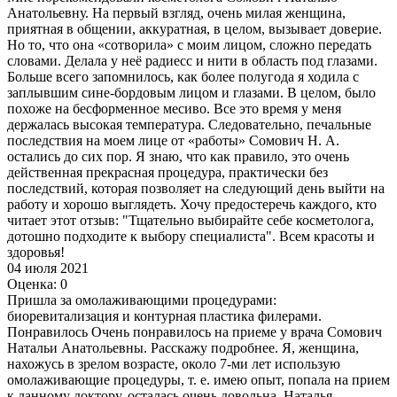
Анатольевну. На первый взгляд, очень милая женщина,
приятная в общении, аккуратная, в целом, вызывает доверие.
Но то, что она «сотворила» с моим лицом, сложно передать
словами. Делала у неё радиесс и нити в область под глазами.
Больше всего запомнилось, как более полугода я ходила с
заплывшим сине-бордовым лицом и глазами. В целом, было
похоже на бесформенное месиво. Все это время у меня
держалась высокая температура. Следовательно, печальные
последствия на моем лице от «работы» Сомович Н. А.
остались до сих пор. Я знаю, что как правило, это очень
действенная прекрасная процедура, практически без
последствий, которая позволяет на следующий день выйти на
работу и хорошо выглядеть. Хочу предостеречь каждого, кто
читает этот отзыв: "Тщательно выбирайте себе косметолога,
дотошно подходите к выбору специалиста". Всем красоты и
здоровья!
04 июля 2021
Оценка: 0
Пришла за омолаживающими процедурами:
биоревитализация​ и контурная пластика​ филерами.
Понравилось Очень понравилось на приеме у врача Сомович
Натальи Анатольевны. Расскажу подробнее. Я, женщина,
нахожусь в зрелом возрасте, около 7-ми лет использую
омолаживающие процедуры, т. е. имею опыт, попала на прием
к данному доктору, осталась очень довольна. Наталья