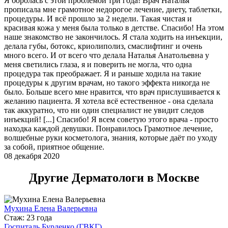
Я боролась с этой проблемой три года! Врач Наталья
прописала мне грамотное недорогое лечение, диету, таблетки,
процедуры. И всё прошло за 2 недели. Такая чистая и
красивая кожа у меня была только в детстве. Спасибо! На этом
наше знакомство не закончилось. Я стала ходить на инъекции,
делала губы, ботокс​, криолиполиз​, смаслифтинг и очень
много всего. И от всего что делала Наталья Анатольевна у
меня светились глаза, я и поверить не могла, что одна
процедура так преображает. Я и раньше ходила на такие
процедуры к другим врачам, но такого эффекта никогда не
было. Больше всего мне нравится, что врач прислушивается к
желанию пациента. Я хотела всё естественное - она сделала
так аккуратно, что ни один специалист не увидит следов
инъекций! [...] Спасибо! Я всем советую этого врача - просто
находка каждой девушки. Понравилось Грамотное лечение,
волшебные руки косметолога, знания, которые даёт по уходу
за собой, приятное общение.
08 декабря 2020
Другие Дерматологи в Москве
Мухина Елена Валерьевна
Стаж: 23 года
Госпиталь Бурденко (ГВКГ)