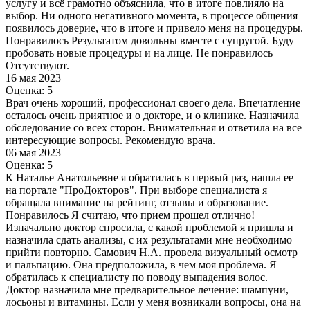
услугу и всё грамотно объяснила, что в итоге повлияло на
выбор. Ни одного негативного момента, в процессе общения
появилось доверие, что в итоге и привело меня на процедуры.
Понравилось Результатом довольны вместе с супругой. Буду
пробовать новые процедуры и на лице. Не понравилось
Отсутствуют.
16 мая 2023
Оценка: 5
Врач очень хороший, профессионал своего дела. Впечатление
осталось очень приятное и о докторе, и о клинике. Назначила
обследование со всех сторон. Внимательная и ответила на все
интересующие вопросы. Рекомендую врача.
06 мая 2023
Оценка: 5
К Наталье Анатольевне я обратилась в первый раз, нашла ее
на портале "ПроДокторов". При выборе специалиста я
обращала внимание на рейтинг, отзывы и образование.
Понравилось Я считаю, что прием прошел отлично!
Изначально доктор спросила, с какой проблемой я пришла и
назначила сдать анализы​, с их результатами мне необходимо
прийти повторно. Самович Н.А. провела визуальный осмотр
и пальпацию. Она предположила, в чем моя проблема. Я
обратилась к специалисту по поводу выпадения волос​.
Доктор назначила мне предварительное лечение: шампуни,
лосьоны и витамины. Если у меня возникали вопросы, она на