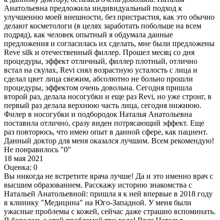
Анатольевна предложила индивидуальный подход к
улучшению моей внешности, без пристрастия, как это обычно
делают косметологи (в целях зарабoтать побольше на всем
подряд), как человек опытный я обдумала данные
предложения и согласилась их сделать, мне были предложены
Reve silk и отечественный филлер. Прошел месяц со дня
процедуры, эффект отличный, филлер плотный, отлично
встал на скулах, Revi снял возрастную усталость с лица и
сделал цвет лица свежим, абсолютно не больно прошли
процедуры, эффектом очень довольна. Сегодня пришла
второй раз, делала носогубки и еще раз Revi, но уже стронг, в
первый раз делала верхнюю часть лица, сегодня нижнюю.
Филер в носогубки и подбородок Наталья Анатольевна
поставила отлично, сразу виден потрясающий эффект. Еще
раз повторюсь, что имею опыт в данной сфере, как пациент.
Данный доктор для меня оказался лучшим. Всем рекомендую!
Не понравилось "0"
18 мая 2021
Оценка: 0
Вы никогда не встретите врача лучше! Да и это именно врач с
высшим образованием. Расскажу историю знакомства с
Натальей Анатольевной: пришла я к ней впервые в 2018 году
в клинику "Медицина" на Юго-Западной. У меня были
ужасные проблемы с кожей, сейчас даже страшно вспоминать.