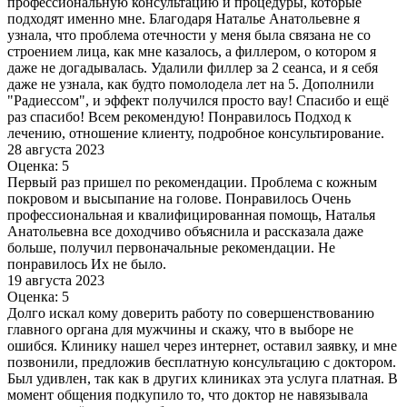
профессиональную консультацию и процедуры, которые
подходят именно мне. Благодаря Наталье Анатольевне я
узнала, что проблема отечности у меня была связана не со
строением лица, как мне казалось, а филлером, о котором я
даже не догадывалась. Удалили филлер за 2 сеанса, и я себя
даже не узнала, как будто помолодела лет на 5. Дополнили
"Радиессом", и эффект получился просто вау! Спасибо и ещё
раз спасибо! Всем рекомендую! Понравилось Подход к
лечению, отношение клиенту, подробное консультирование.
28 августа 2023
Оценка: 5
Первый раз пришел по рекомендации. Проблема с кожным
покровом и высыпание на голове. Понравилось Очень
профессиональная и квалифицированная помощь, Наталья
Анатольевна все доходчиво объяснила и рассказала даже
больше, получил первоначальные рекомендации. Не
понравилось Их не было.
19 августа 2023
Оценка: 5
Долго искал кому доверить работу по совершенствованию
главного органа для мужчины и скажу, что в выборе не
ошибся. Клинику нашел через интернет, оставил заявку, и мне
позвонили, предложив бесплатную консультацию с доктором.
Был удивлен, так как в других клиниках эта услуга платная. В
момент общения подкупило то, что доктор не навязывала