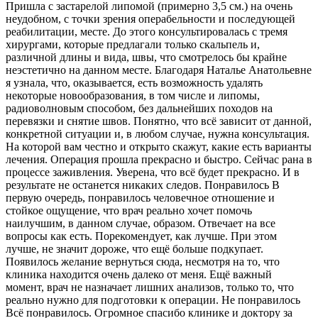
Пришла с застарелой липомой​ (примерно 3,5 см.) на очень
неудобном, с точки зрения операбельности и последующей
реабилитации, месте. До этого консультировалась с тремя
хирургами, которые предлагали только скальпель и,
различной длины и вида, швы, что смотрелось бы крайне
неэстетично на данном месте. Благодаря Наталье Анатольевне
я узнала, что, оказывается, есть возможность удалять
некоторые новообразования, в том числе и липомы,
радиоволновым способом, без дальнейших походов на
перевязки и снятие швов. Понятно, что всё зависит от данной,
конкретной ситуации и, в любом случае, нужна консультация.
На которой вам честно и открыто скажут, какие есть варианты
лечения. Операция прошла прекрасно и быстро. Сейчас рана в
процессе заживления. Уверена, что всё будет прекрасно. И в
результате не останется никаких следов. Понравилось В
первую очередь, понравилось человечное отношение и
стойкое ощущение, что врач реально хочет помочь
наилучшим, в данном случае, образом. Отвечает на все
вопросы как есть. Порекомендует, как лучше. При этом
лучше, не значит дороже, что ещё больше подкупает.
Появилось желание вернуться сюда, несмотря на то, что
клиника находится очень далеко от меня. Ещё важный
момент, врач не назначает лишних анализов​, только то, что
реально нужно для подготовки к операции. Не понравилось
Всё понравилось. Огромное спасибо клинике и доктору за