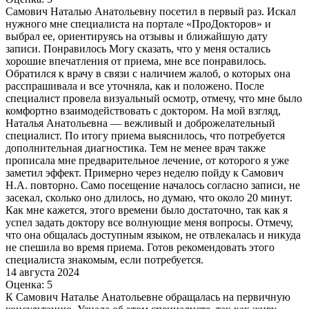
Самович Наталью Анатольевну посетил в первый раз. Искал
нужного мне специалиста на портале «ПроДокторов» и
выбрал ее, ориентируясь на отзывы и ближайшую дату
записи. Понравилось Могу сказать, что у меня остались
хорошие впечатления от приема, мне все понравилось.
Обратился к врачу в связи с наличием жалоб, о которых она
расспрашивала и все уточняла, как и положено. После
специалист провела визуальный осмотр, отмечу, что мне было
комфортно взаимодействовать с доктором. На мой взгляд,
Наталья Анатольевна — вежливый и доброжелательный
специалист. По итогу приема выяснилось, что потребуется
дополнительная диагностика. Тем не менее врач также
прописала мне предварительное лечение, от которого я уже
заметил эффект. Примерно через неделю пойду к Самович
Н.А. повторно. Само посещение началось согласно записи, не
засекал, сколько оно длилось, но думаю, что около 20 минут.
Как мне кажется, этого времени было достаточно, так как я
успел задать доктору все волнующие меня вопросы. Отмечу,
что она общалась доступным языком, не отвлекалась и никуда
не спешила во время приема. Готов рекомендовать этого
специалиста знакомым, если потребуется.
14 августа 2024
Оценка: 5
К Самович Наталье Анатольевне обращалась на первичную