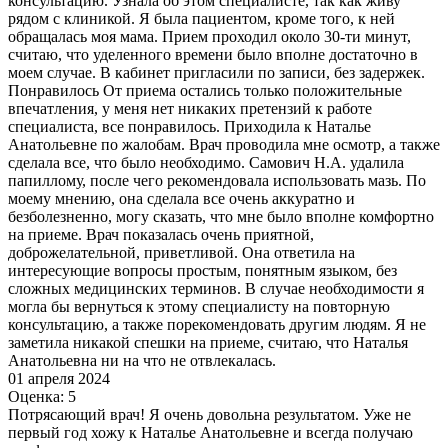
консультацию. Узнала об этом специалисте, так как живу
рядом с клиникой. Я была пациентом, кроме того, к ней
обращалась моя мама. Прием проходил около 30-ти минут,
считаю, что уделенного времени было вполне достаточно в
моем случае. В кабинет пригласили по записи, без задержек.
Понравилось От приема остались только положительные
впечатления, у меня нет никаких претензий к работе
специалиста, все понравилось. Приходила к Наталье
Анатольевне по жалобам. Врач проводила мне осмотр, а также
сделала все, что было необходимо. Самович Н.А. удалила
папиллому​, после чего рекомендовала использовать мазь. По
моему мнению, она сделала все очень аккуратно и
безболезненно, могу сказать, что мне было вполне комфортно
на приеме. Врач показалась очень приятной,
доброжелательной, приветливой. Она ответила на
интересующие вопросы простым, понятным языком, без
сложных медицинских терминов. В случае необходимости я
могла бы вернуться к этому специалисту на повторную
консультацию, а также порекомендовать другим людям. Я не
заметила никакой спешки на приеме, считаю, что Наталья
Анатольевна ни на что не отвлекалась.
01 апреля 2024
Оценка: 5
Потрясающий врач! Я очень довольна результатом. Уже не
первый год хожу к Наталье Анатольевне и всегда получаю