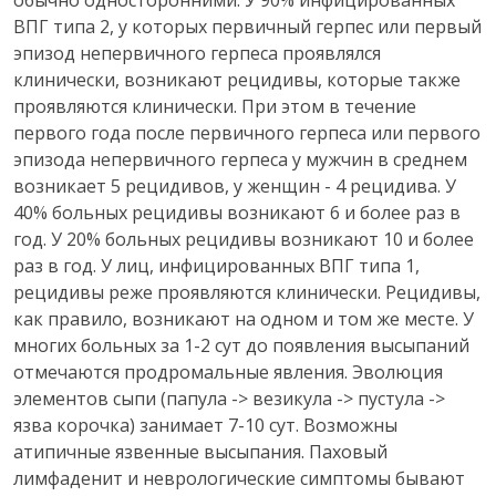
обычно односторонними. У 90% инфицированных
ВПГ типа 2, у которых первичный герпес или первый
эпизод непервичного герпеса проявлялся
клинически, возникают рецидивы, которые также
проявляются клинически. При этом в течение
первого года после первичного герпеса или первого
эпизода непервичного герпеса у мужчин в среднем
возникает 5 рецидивов, у женщин - 4 рецидива. У
40% больных рецидивы возникают 6 и более раз в
год. У 20% больных рецидивы возникают 10 и более
раз в год. У лиц, инфицированных ВПГ типа 1,
рецидивы реже проявляются клинически. Рецидивы,
как правило, возникают на одном и том же месте. У
многих больных за 1-2 сут до появления высыпаний
отмечаются продромальные явления. Эволюция
элементов сыпи (папула -> везикула -> пустула ->
язва корочка) занимает 7-10 сут. Возможны
атипичные язвенные высыпания. Паховый
лимфаденит и неврологические симптомы бывают