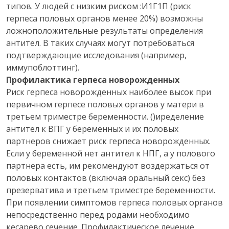
типов. У людей с низким риском :И1Г1П (риск
герпеса половых органов менее 20%) возможны
ложноположительные результаты определения
антител. В таких случаях могут потребоваться
подтверждающие исследования (например,
иммупоблоттинг).
Профилактика герпеса новорожденных
Риск герпеса новорожденных наиболее высок при
первичном герпесе половых органов у матери в
третьем триместре беременности. ()иределение
антител к ВПГ у беременных и их половых
партнеров снижает риск герпеса новорожденных.
Если у беременной нет антител к НПГ, а у полового
партнера есть, им рекомендуют воздержаться от
половых контактов (включая оральный секс) без
презерватива и третьем триместре беременности.
При появлении симптомов герпеса половых органов
непосредственно перед родами необходимо
кесарево сечение. Профилактическое лечение