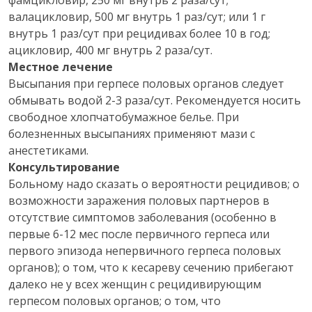
фамцикловир, 250 мг внутрь 2 раза/сут;
валацикловир, 500 мг внутрь 1 раз/сут; или 1 г
внутрь 1 раз/сут при рецидивах более 10 в год;
ацикловир, 400 мг внутрь 2 раза/сут.
Местное лечение
Высыпания при герпесе половых органов следует
обмывать водой 2-3 раза/сут. Рекомендуется носить
свободное хлопчатобумажное белье. При
болезненных высыпаниях применяют мази с
анестетиками.
Консультирование
Больному надо сказать о вероятности рецидивов; о
возможности заражения половых партнеров в
отсутствие симптомов заболевания (особенно в
первые 6-12 мес после первичного герпеса или
первого эпизода непервичного герпеса половых
органов); о том, что к кесареву сечению прибегают
далеко не у всех женщин с рецидивирующим
герпесом половых органов; о том, что