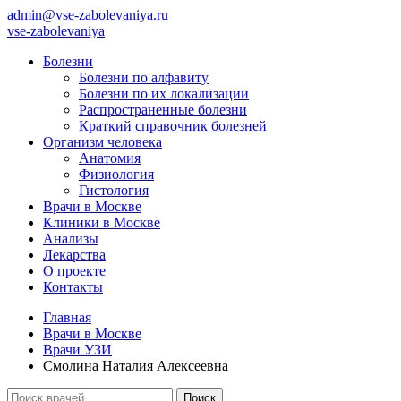
admin@vse-zabolevaniya.ru
vse-zabolevaniya
Болезни
Болезни по алфавиту
Болезни по их локализации
Распространенные болезни
Краткий справочник болезней
Организм человека
Анатомия
Физиология
Гистология
Врачи в Москве
Клиники в Москве
Анализы
Лекарства
О проекте
Контакты
Главная
Врачи в Москве
Врачи УЗИ
Смолина Наталия Алексеевна