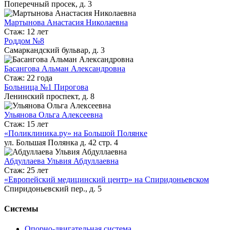
Поперечный просек, д. 3
Мартынова Анастасия Николаевна
Стаж: 12 лет
Роддом №8
Самаркандский бульвар, д. 3
Басангова Альман Александровна
Стаж: 22 года
Больница №1 Пирогова
Ленинский проспект, д. 8
Ульянова Ольга Алексеевна
Стаж: 15 лет
«Поликлиника.ру» на Большой Полянке
ул. Большая Полянка д. 42 стр. 4
Абдуллаева Ульвия Абдуллаевна
Стаж: 25 лет
«Европейский медицинский центр» на Спиридоньевском
Спиридоньевский пер., д. 5
Системы
Опорно-двигательная система