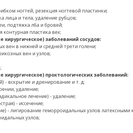
ибком ногтей, резекция ногтевой пластинки;
а лица и тела, удаление рубцов;
еи, подтяжка лба и бровей;
я контурная пластика век;
ле хирургическое) заболеваний сосудов:
х вен в нижней и средней трети голени;
рикозных вен и узлов;
;
ле хирургическое) проктологических заболеваний:
) - вскрытие и дренирование и т. д;
оении, удаление;
дикальное лечение) - удаление;
трая) - иссечение;
ие) - лигирование геморроидальных узлов латексными
оидальных узлов;