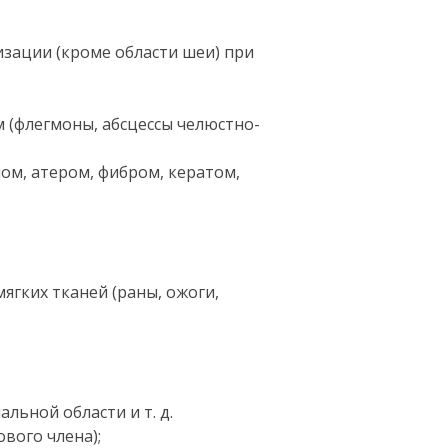
зации (кроме области шеи) при
 (флегмоны, абсцессы челюстно-
ом, атером, фибром, кератом,
ягких тканей (раны, ожоги,
льной области и т. д.
вого члена);