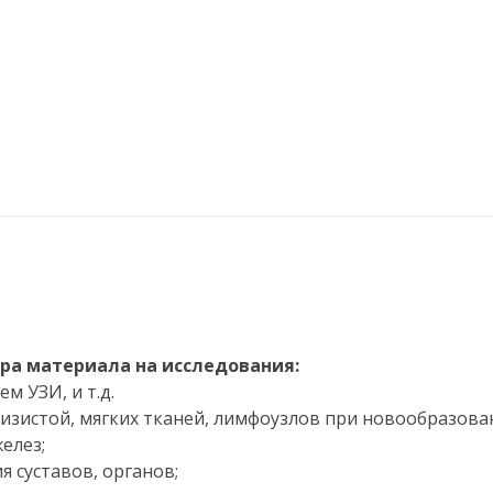
ра материала на исследования:
м УЗИ, и т.д.
лизистой, мягких тканей, лимфоузлов при новообразова
елез;
я суставов, органов;