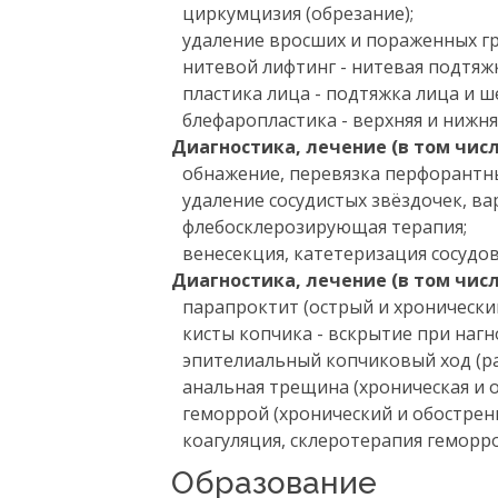
циркумцизия (обрезание);
удаление вросших и пораженных гр
нитевой лифтинг - нитевая подтяжк
пластика лица - подтяжка лица и ш
блефаропластика - верхняя и нижня
Диагностика, лечение (в том чис
обнажение, перевязка перфорантны
удаление сосудистых звёздочек, ва
флебосклерозирующая терапия;
венесекция, катетеризация сосудов
Диагностика, лечение (в том чис
парапроктит (острый и хронический
кисты копчика - вскрытие при нагн
эпителиальный копчиковый ход (ра
анальная трещина (хроническая и ос
геморрой (хронический и обострен
коагуляция, склеротерапия геморр
Образование