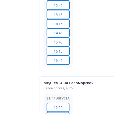
12:46
13:45
14:15
14:45
15:45
16:15
16:45
МедСемья на Беломорской
Беломорская, д. 26
ВТ, 11 АВГУСТА
12:00