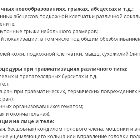
ных новообразованиях, грыжах, абсцессах и т.д.:
нных абсцессов подкожной клетчатки различной локали
ените;
 пупочные грыжи небольшого размеров;
 локализации, в том числе под общим обезболиванием
лей кожи, подкожной клетчатки, мышц, сухожилий (лип
оцедуры при травматизациях различного типа:
тевых и препателлярных бурситах и т.д.
тел;
а ран при травматических, термических повреждениях м
ран);
нных организовавшихся гематом;
я и окончательная);
ции на лице и теле:
я, бесшовная) кондилом полового члена, мошонки и ана
ние ущемляющего кольца или вправление головки поло