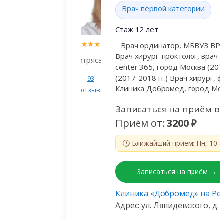
Врач первой категории
Стаж 12 лет
★
★
★
★
★
Врач ординатор, МБВУЗ ВРКБ
Врач хирург-проктолог, врач
4.8
Потрясающе
center 365, город Москва (2
(2017-2018 гг.) Врач хирург,
93
Клиника Добромед, город Мос
отзыва
Записаться на приём в
Приём от:
3200 ₽
🕐 Ближайший приём: Пн, 10 
Записаться на приём →
Клиника «Добромед» на Р
Адрес: ул. Ляпидевского, д. 