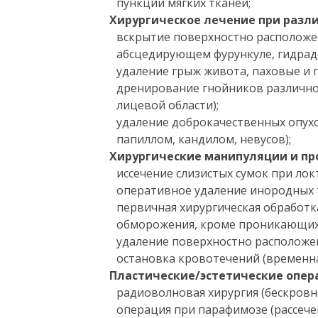
пункции мягких тканей;
Хирургическое лечение при различ
вскрытие поверхностно расположе
абсцедирующем фурункуле, гидрад
удаление грыж живота, паховые и
дренирование гнойников различной
лицевой области);
удаление доброкачественных опухо
папиллом, кандилом, невусов);
Хирургические манипуляции и пр
иссечение слизистых сумок при лок
оперативное удаление инородных 
первичная хирургическая обработк
обморожения, кроме проникающих 
удаление поверхностно расположе
остановка кровотечений (временна
Пластические/эстетические опера
радиоволновая хирургия (бескровна
операция при парафимозе (рассече