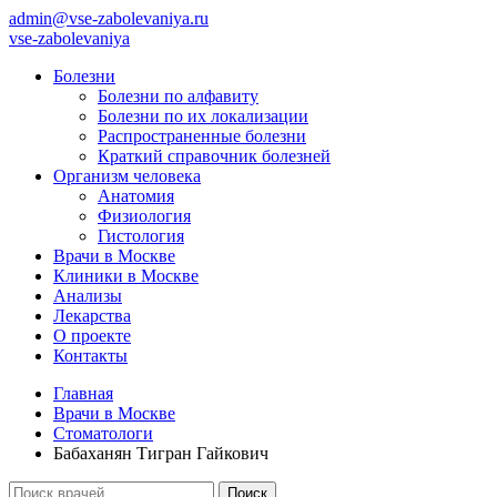
admin@vse-zabolevaniya.ru
vse-zabolevaniya
Болезни
Болезни по алфавиту
Болезни по их локализации
Распространенные болезни
Краткий справочник болезней
Организм человека
Анатомия
Физиология
Гистология
Врачи в Москве
Клиники в Москве
Анализы
Лекарства
О проекте
Контакты
Главная
Врачи в Москве
Стоматологи
Бабаханян Тигран Гайкович