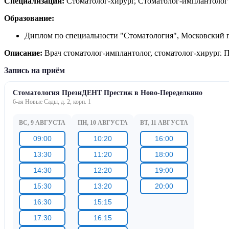
Специализации:
Стоматолог-хирург, Стоматолог-имплантолог
Образование:
Диплом по специальности "Стоматология", Московский г
Описание:
Врач стоматолог-имплантолог, стоматолог-хирург. 
Запись на приём
Стоматология ПрезиДЕНТ Престиж в Ново-Переделкино
6-ая Новые Сады, д. 2, корп. 1
ВС, 9 АВГУСТА
ПН, 10 АВГУСТА
ВТ, 11 АВГУСТА
09:00
10:20
16:00
13:30
11:20
18:00
14:30
12:20
19:00
15:30
13:20
20:00
16:30
15:15
17:30
16:15