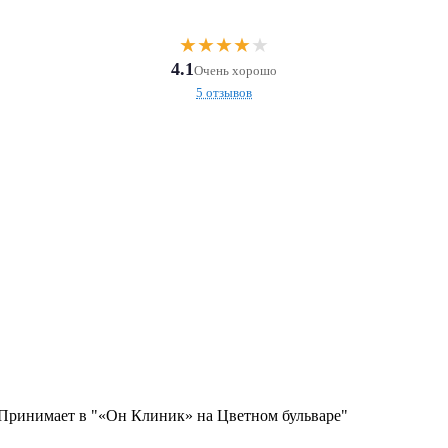
★
★
★
★
★
4.1
Очень хорошо
5 отзывов
. Принимает в "«Он Клиник» на Цветном бульваре"