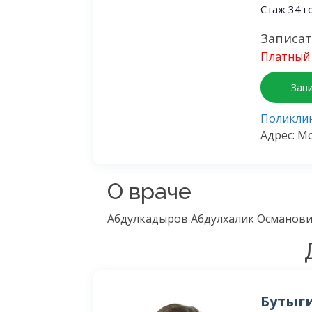
Стаж 34 г
Записат
Платный 
Зап
Поликлин
Адрес: Мо
О враче
Абдулкадыров Абдулхалик Османович
Бутыг