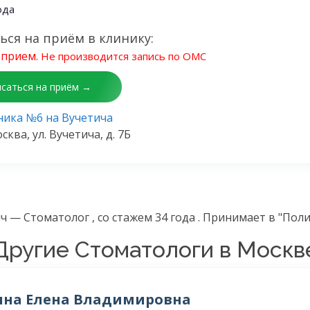
ода
ься на приём в клинику:
прием.
Не производится запись по ОМС
исаться на приём →
ика №6 на Вучетича
сква, ул. Вучетича, д. 7Б
 — Стоматолог , со стажем 34 года . Принимает в "Пол
Другие Стоматологи в Москв
ина Елена Владимировна