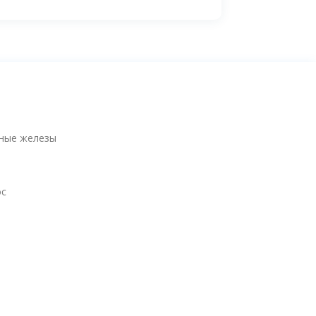
ные железы
ос