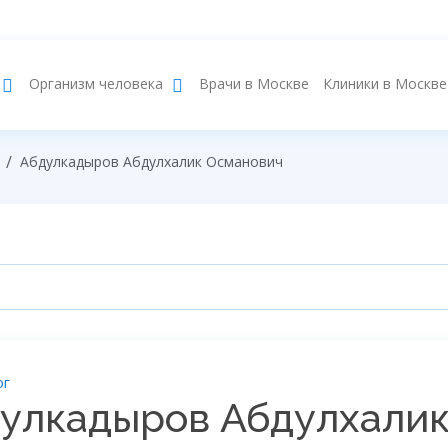
Врачи в Москве
Клиники в Москве
Организм человека
Абдулкадыров Абдулхалик Османович
ог
улкадыров Абдулхали