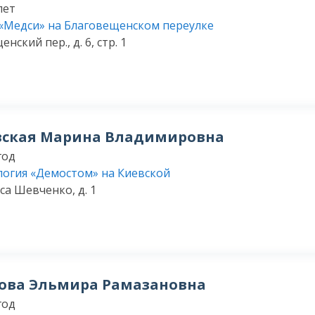
лет
«Медси» на Благовещенском переулке
нский пер., д. 6, стр. 1
вская Марина Владимировна
год
огия «Демостом» на Киевской
са Шевченко, д. 1
ова Эльмира Рамазановна
год