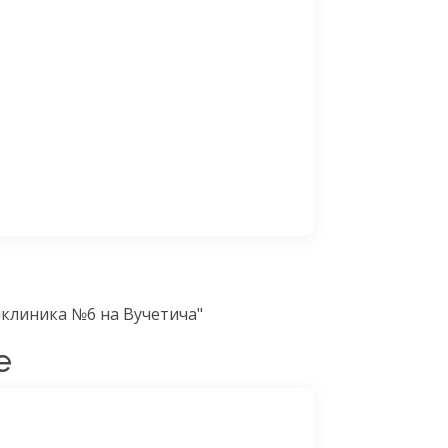
иклиника №6 на Вучетича"
е