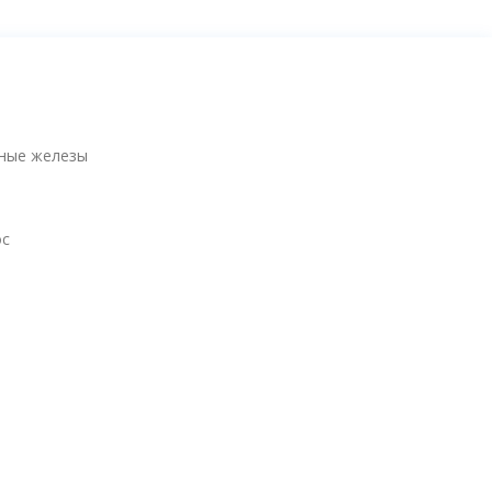
ные железы
ос