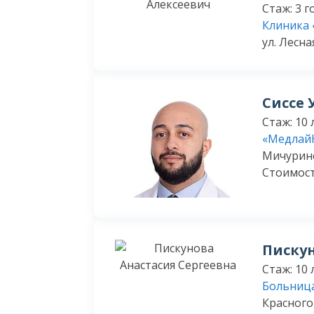
Стаж: 3 г
Клиника 
ул. Лесная
Сиссе
Стаж: 10 
«Медлай
Мичуринск
Стоимост
Пискун
Стаж: 10 
Больниц
Красногор