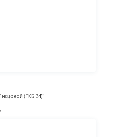
Писцовой (ГКБ 24)"
е