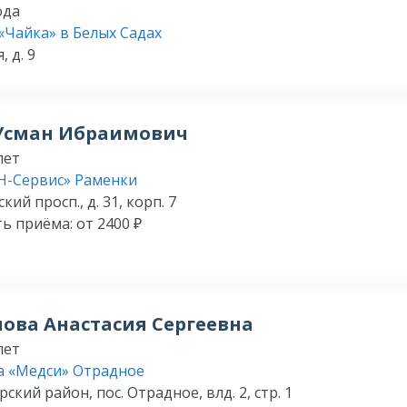
ода
«Чайка» в Белых Садах
, д. 9
 Усман Ибраимович
лет
Н-Сервис» Раменки
ий просп., д. 31, корп. 7
ь приёма: от 2400 ₽
ова Анастасия Сергеевна
лет
а «Медси» Отрадное
ский район, пос. Отрадное, влд. 2, стр. 1