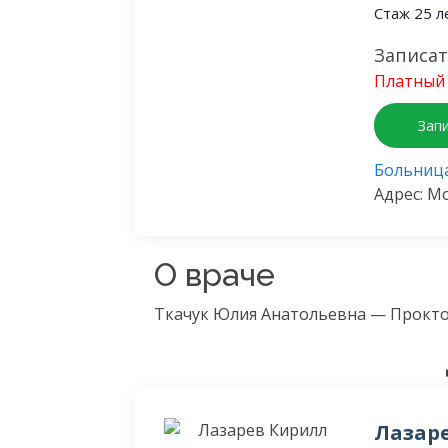
Стаж 25 л
Записат
Платный 
Зап
Больница
Адрес: Мо
О враче
Ткачук Юлия Анатольевна — Проктоло
Лазар