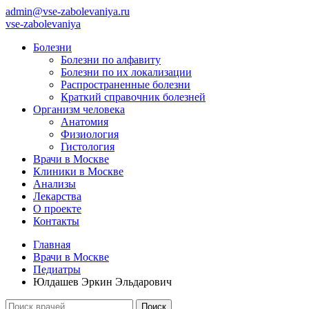
admin@vse-zabolevaniya.ru
vse-zabolevaniya
Болезни
Болезни по алфавиту
Болезни по их локализации
Распространенные болезни
Краткий справочник болезней
Организм человека
Анатомия
Физиология
Гистология
Врачи в Москве
Клиники в Москве
Анализы
Лекарства
О проекте
Контакты
Главная
Врачи в Москве
Педиатры
Юлдашев Эркин Эльдарович