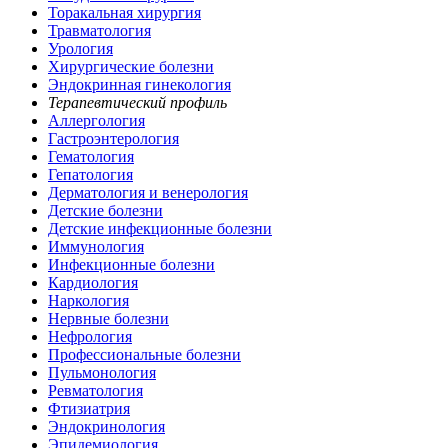
Торакальная хирургия
Травматология
Урология
Хирургические болезни
Эндокринная гинекология
Терапевтический профиль
Аллергология
Гастроэнтерология
Гематология
Гепатология
Дерматология и венерология
Детские болезни
Детские инфекционные болезни
Иммунология
Инфекционные болезни
Кардиология
Наркология
Нервные болезни
Нефрология
Профессиональные болезни
Пульмонология
Ревматология
Фтизиатрия
Эндокринология
Эпидемиология