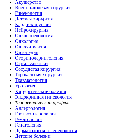
Акушерство
Военно-полевая хирургия
Гинекология
Детская хирургия
Кардиохирургия
Нейрохирургия
Онкогинекология
Онкология
Онкохирургия
Ортопедия
Оториноларингология
Офтальмология
Сосудистая хирургия
Торакальная хирургия
Травматология
Урология
Хирургические болезни
Эндокринная гинекология
Терапевтический профиль
Аллергология
Гастроэнтерология
Гематология
Гепатология
Дерматология и венерология
Детские болезни