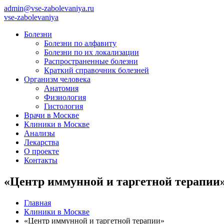
admin@vse-zabolevaniya.ru
vse-zabolevaniya
Болезни
Болезни по алфавиту
Болезни по их локализации
Распространенные болезни
Краткий справочник болезней
Организм человека
Анатомия
Физиология
Гистология
Врачи в Москве
Клиники в Москве
Анализы
Лекарства
О проекте
Контакты
«Центр иммунной и таргетной терапии
Главная
Клиники в Москве
«Центр иммунной и таргетной терапии»