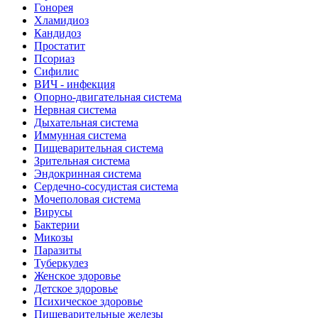
Гонорея
Хламидиоз
Кандидоз
Простатит
Псориаз
Сифилис
ВИЧ - инфекция
Опорно-двигательная система
Нервная система
Дыхательная система
Иммунная система
Пищеварительная система
Зрительная система
Эндокринная система
Сердечно-сосудистая система
Мочеполовая система
Вирусы
Бактерии
Микозы
Паразиты
Туберкулез
Женское здоровье
Детское здоровье
Психическое здоровье
Пищеварительные железы