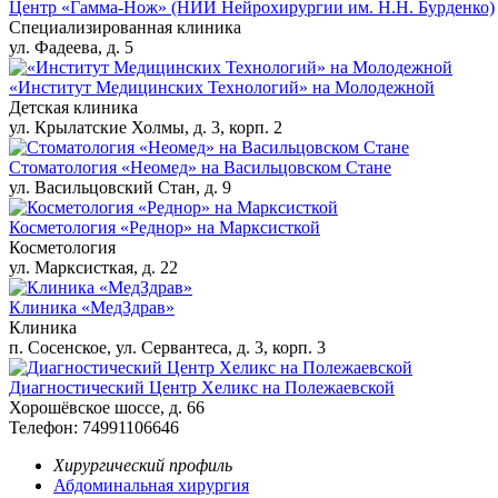
Центр «Гамма-Нож» (НИИ Нейрохирургии им. Н.Н. Бурденко)
Специализированная клиника
ул. Фадеева, д. 5
«Институт Медицинских Технологий» на Молодежной
Детская клиника
ул. Крылатские Холмы, д. 3, корп. 2
Стоматология «Неомед» на Васильцовском Стане
ул. Васильцовский Стан, д. 9
Косметология «Реднор» на Марксисткой
Косметология
ул. Марксисткая, д. 22
Клиника «МедЗдрав»
Клиника
​п. Сосенское, ул. Сервантеса, д. 3, корп. 3
Диагностический Центр Хеликс на Полежаевской
Хорошёвское шоссе, д. 66
Телефон: 74991106646
Хирургический профиль
Абдоминальная хирургия