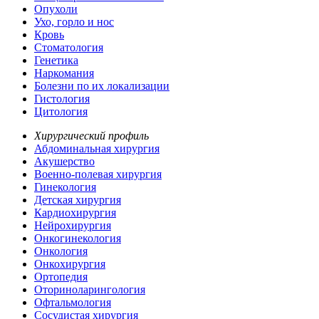
Опухоли
Ухо, горло и нос
Кровь
Стоматология
Генетика
Наркомания
Болезни по их локализации
Гистология
Цитология
Хирургический профиль
Абдоминальная хирургия
Акушерство
Военно-полевая хирургия
Гинекология
Детская хирургия
Кардиохирургия
Нейрохирургия
Онкогинекология
Онкология
Онкохирургия
Ортопедия
Оториноларингология
Офтальмология
Сосудистая хирургия