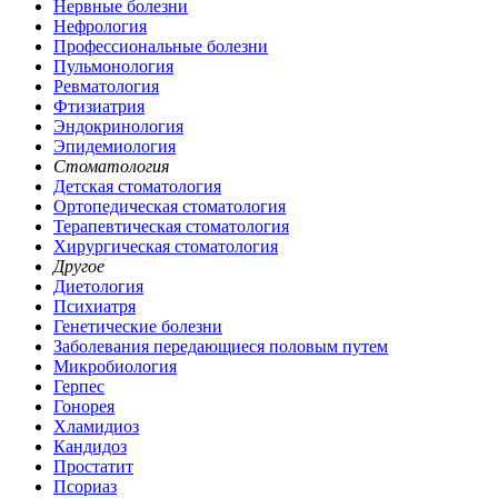
Нервные болезни
Нефрология
Профессиональные болезни
Пульмонология
Ревматология
Фтизиатрия
Эндокринология
Эпидемиология
Стоматология
Детская стоматология
Ортопедическая стоматология
Терапевтическая стоматология
Хирургическая стоматология
Другое
Диетология
Психиатря
Генетические болезни
Заболевания передающиеся половым путем
Микробиология
Герпес
Гонорея
Хламидиоз
Кандидоз
Простатит
Псориаз