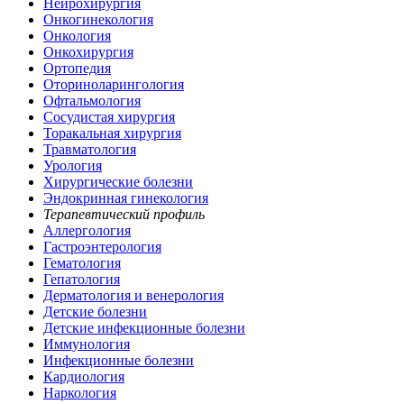
Нейрохирургия
Онкогинекология
Онкология
Онкохирургия
Ортопедия
Оториноларингология
Офтальмология
Сосудистая хирургия
Торакальная хирургия
Травматология
Урология
Хирургические болезни
Эндокринная гинекология
Терапевтический профиль
Аллергология
Гастроэнтерология
Гематология
Гепатология
Дерматология и венерология
Детские болезни
Детские инфекционные болезни
Иммунология
Инфекционные болезни
Кардиология
Наркология