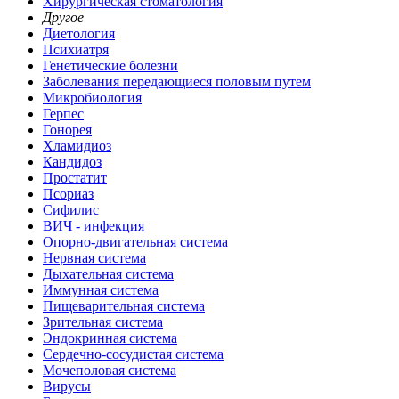
Хирургическая стоматология
Другое
Диетология
Психиатря
Генетические болезни
Заболевания передающиеся половым путем
Микробиология
Герпес
Гонорея
Хламидиоз
Кандидоз
Простатит
Псориаз
Сифилис
ВИЧ - инфекция
Опорно-двигательная система
Нервная система
Дыхательная система
Иммунная система
Пищеварительная система
Зрительная система
Эндокринная система
Сердечно-сосудистая система
Мочеполовая система
Вирусы