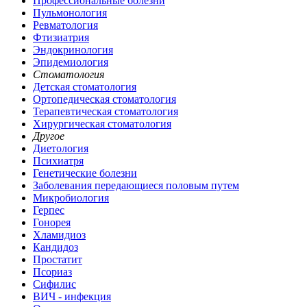
Профессиональные болезни
Пульмонология
Ревматология
Фтизиатрия
Эндокринология
Эпидемиология
Стоматология
Детская стоматология
Ортопедическая стоматология
Терапевтическая стоматология
Хирургическая стоматология
Другое
Диетология
Психиатря
Генетические болезни
Заболевания передающиеся половым путем
Микробиология
Герпес
Гонорея
Хламидиоз
Кандидоз
Простатит
Псориаз
Сифилис
ВИЧ - инфекция