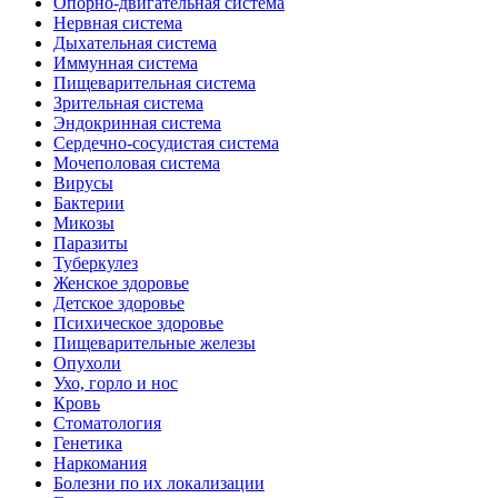
Опорно-двигательная система
Нервная система
Дыхательная система
Иммунная система
Пищеварительная система
Зрительная система
Эндокринная система
Сердечно-сосудистая система
Мочеполовая система
Вирусы
Бактерии
Микозы
Паразиты
Туберкулез
Женское здоровье
Детское здоровье
Психическое здоровье
Пищеварительные железы
Опухоли
Ухо, горло и нос
Кровь
Стоматология
Генетика
Наркомания
Болезни по их локализации