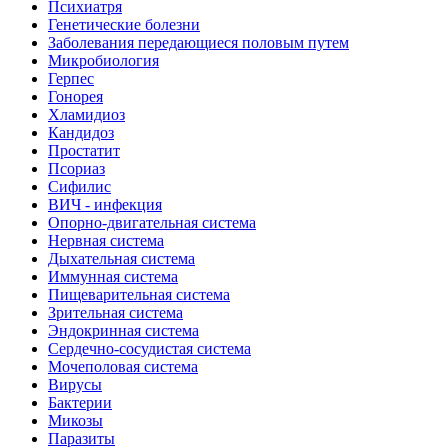
Психиатря
Генетические болезни
Заболевания передающиеся половым путем
Микробиология
Герпес
Гонорея
Хламидиоз
Кандидоз
Простатит
Псориаз
Сифилис
ВИЧ - инфекция
Опорно-двигательная система
Нервная система
Дыхательная система
Иммунная система
Пищеварительная система
Зрительная система
Эндокринная система
Сердечно-сосудистая система
Мочеполовая система
Вирусы
Бактерии
Микозы
Паразиты