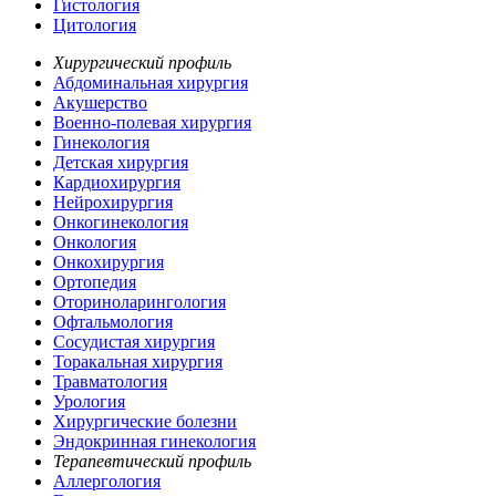
Гистология
Цитология
Хирургический профиль
Абдоминальная хирургия
Акушерство
Военно-полевая хирургия
Гинекология
Детская хирургия
Кардиохирургия
Нейрохирургия
Онкогинекология
Онкология
Онкохирургия
Ортопедия
Оториноларингология
Офтальмология
Сосудистая хирургия
Торакальная хирургия
Травматология
Урология
Хирургические болезни
Эндокринная гинекология
Терапевтический профиль
Аллергология