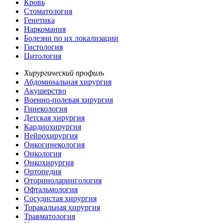
Кровь
Стоматология
Генетика
Наркомания
Болезни по их локализации
Гистология
Цитология
Хирургический профиль
Абдоминальная хирургия
Акушерство
Военно-полевая хирургия
Гинекология
Детская хирургия
Кардиохирургия
Нейрохирургия
Онкогинекология
Онкология
Онкохирургия
Ортопедия
Оториноларингология
Офтальмология
Сосудистая хирургия
Торакальная хирургия
Травматология