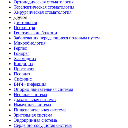
Ортопедическая стоматология
Терапевтическая стоматология
Хирургическая стоматология
Другое
Диетология
Психиатря
Генетические болезни
Заболевания передающиеся половым путем
Микробиология
Герпес
Гонорея
Хламидиоз
Кандидоз
Простатит
Псориаз
Сифилис
ВИЧ - инфекция
Опорно-двигательная система
Нервная система
Дыхательная система
Иммунная система
Пищеварительная система
Зрительная система
Эндокринная система
Сердечно-сосудистая система