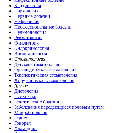
Инфекционные болезни
Кардиология
Наркология
Нервные болезни
Нефрология
Профессиональные болезни
Пульмонология
Ревматология
Фтизиатрия
Эндокринология
Эпидемиология
Стоматология
Детская стоматология
Ортопедическая стоматология
Терапевтическая стоматология
Хирургическая стоматология
Другое
Диетология
Психиатря
Генетические болезни
Заболевания передающиеся половым путем
Микробиология
Герпес
Гонорея
Хламидиоз