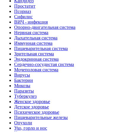
Кандидоз
Простатит
Псориаз
Сифилис
ВИЧ - инфекция
Опорно-двигательная система
Нервная система
Дыхательная система
Иммунная система
Пищеварительная система
Зрительная система
Эндокринная система
Сердечно-сосудистая система
Мочеполовая система
Вирусы
Бактерии
Микозы
Паразиты
Туберкулез
Женское здоровье
Детское здоровье
Психическое здоровье
Пищеварительные железы
Опухоли
Ухо, горло и нос