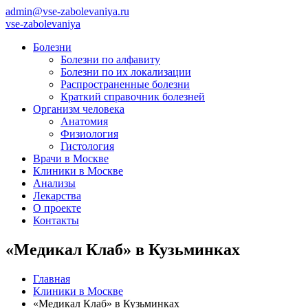
admin@vse-zabolevaniya.ru
vse-zabolevaniya
Болезни
Болезни по алфавиту
Болезни по их локализации
Распространенные болезни
Краткий справочник болезней
Организм человека
Анатомия
Физиология
Гистология
Врачи в Москве
Клиники в Москве
Анализы
Лекарства
О проекте
Контакты
«Медикал Клаб» в Кузьминках
Главная
Клиники в Москве
«Медикал Клаб» в Кузьминках