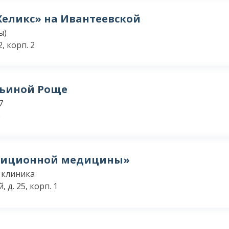
Хеликс» на Ивантеевской
ы)
, корп. 2
ьиной Роще
7
5
диционной медицины»
 клиника
 д. 25, корп. 1