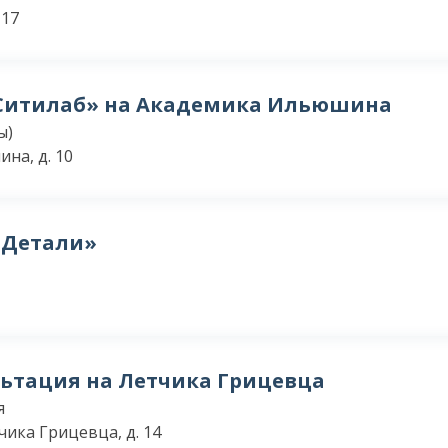
 17
Ситилаб» на Академика Ильюшина
ы)
на, д. 10
«Детали»
льтация на Летчика Грицевца
я
тчика Грицевца, д. 14