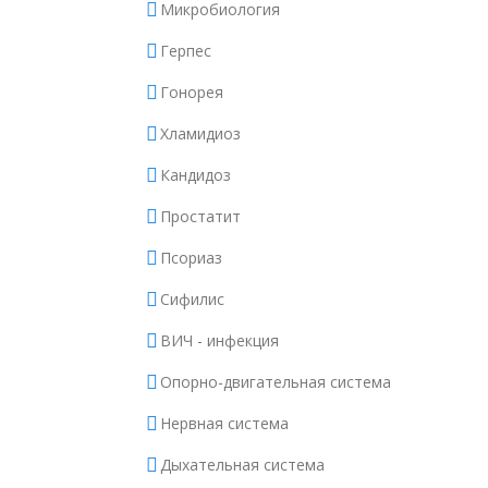
Микробиология
Герпес
Гонорея
Хламидиоз
Кандидоз
Простатит
Псориаз
Сифилис
ВИЧ - инфекция
Опорно-двигательная система
Нервная система
Дыхательная система