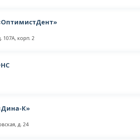
«ОптимистДент»
 107А, корп. 2
ФНС
«Дина-К»
вская, д. 24