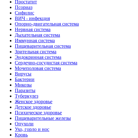
Простатит
Псориаз
Сифилис
ВИЧ - инфекция
Опорно-двигательная система
Нервная система
Дыхательная система
Иммунная система
Пищеварительная система
Зрительная система
Эндокринная система
Сердечно-сосудистая система
Мочеполовая система
Вирусы
Бактерии
Микозы
Паразиты
Туберкулез
Женское здоровье
Детское здоровье
Психическое здоровье
Пищеварительные железы
Опухоли
Ухо, горло и нос
Кровь