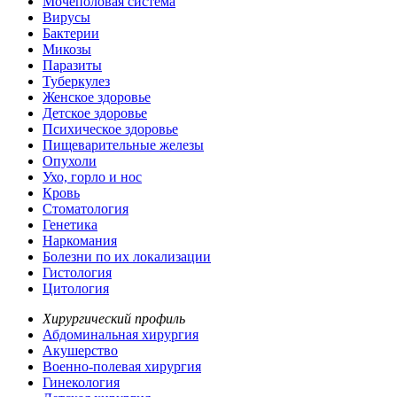
Мочеполовая система
Вирусы
Бактерии
Микозы
Паразиты
Туберкулез
Женское здоровье
Детское здоровье
Психическое здоровье
Пищеварительные железы
Опухоли
Ухо, горло и нос
Кровь
Стоматология
Генетика
Наркомания
Болезни по их локализации
Гистология
Цитология
Хирургический профиль
Абдоминальная хирургия
Акушерство
Военно-полевая хирургия
Гинекология