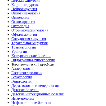
Детская хирургия
Кардиохирургия
Нейрохирургия
Онкогинекология
Онкология
Онкохирургия
Ортопедия
Оториноларингология
Офтальмология
Сосудистая хирургия
Торакальная хирургия
Травматология
Урология
Хирургические болезни
Эндокринная гинекология
Терапевтический профиль
Аллергология
Гастроэнтерология
Гематология
Гепатология
Дерматология и венерология
Детские болезни
Детские инфекционные болезни
Иммунология
Инфекционные болезни