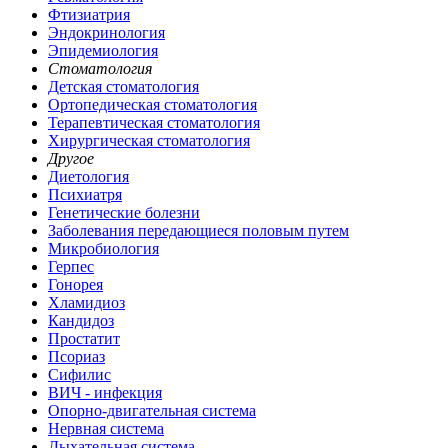
Фтизиатрия
Эндокринология
Эпидемиология
Стоматология
Детская стоматология
Ортопедическая стоматология
Терапевтическая стоматология
Хирургическая стоматология
Другое
Диетология
Психиатря
Генетические болезни
Заболевания передающиеся половым путем
Микробиология
Герпес
Гонорея
Хламидиоз
Кандидоз
Простатит
Псориаз
Сифилис
ВИЧ - инфекция
Опорно-двигательная система
Нервная система
Дыхательная система