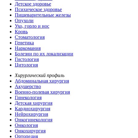
Детское здоровье
Психическое здоровье
Пищеварительные железы
Опухоли
Ухо, горло и нос
Кровь
Стоматология
Генетика
Наркомания
Болезни по их локализации
Гистология
Цитология
Хирургический профиль
Абдоминальная хирургия
Акушерство
Военно-полевая хирургия
Гинекология
Детская хирургия
Кардиохирургия
Нейрохирургия
Онкогинекология
Онкология
Онкохирургия
Ортопедия