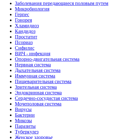
Заболевания передающиеся половым путем
Микробиология
Герпес
Гонорея
Хламидиоз
Кандидоз
Простатит
Псориаз
Сифилис
ВИЧ - инфекция
Опорно-двигательная система
Нервная система
Дыхательная система
Иммунная система
Пищеварительная система
Зрительная система
Эндокринная система
Сердечно-сосудистая система
Мочеполовая система
Вирусы
Бактерии
Микозы
Паразиты
Туберкулез
Женское здоровье