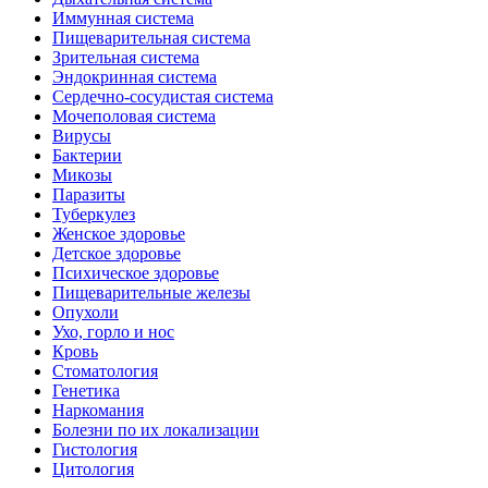
Иммунная система
Пищеварительная система
Зрительная система
Эндокринная система
Сердечно-сосудистая система
Мочеполовая система
Вирусы
Бактерии
Микозы
Паразиты
Туберкулез
Женское здоровье
Детское здоровье
Психическое здоровье
Пищеварительные железы
Опухоли
Ухо, горло и нос
Кровь
Стоматология
Генетика
Наркомания
Болезни по их локализации
Гистология
Цитология