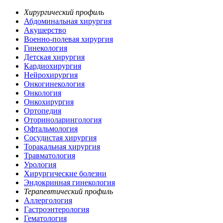
Хирургический профиль
Абдоминальная хирургия
Акушерство
Военно-полевая хирургия
Гинекология
Детская хирургия
Кардиохирургия
Нейрохирургия
Онкогинекология
Онкология
Онкохирургия
Ортопедия
Оториноларингология
Офтальмология
Сосудистая хирургия
Торакальная хирургия
Травматология
Урология
Хирургические болезни
Эндокринная гинекология
Терапевтический профиль
Аллергология
Гастроэнтерология
Гематология